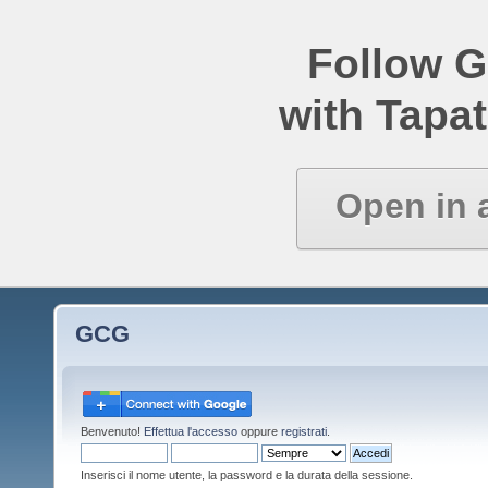
Follow 
with Tapat
Open in 
GCG
Benvenuto!
Effettua l'accesso
oppure
registrati
.
Inserisci il nome utente, la password e la durata della sessione.