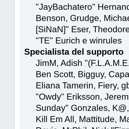
"JayBachatero" Hernand
Benson, Grudge, Michael
[SiNaN]" Eser, Theodore
"TE" Eurich e winrules
Specialista del supporto
JimM, Adish "(F.L.A.M.E.
Ben Scott, Bigguy, Cap
Eliana Tamerin, Fiery, g
"Owdy" Eriksson, Jeremy 
Sunday" Gonzales, K@, 
Kill Em All, Mattitude, M