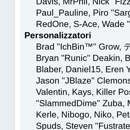
Davis, MrPhil, Nick "Fiz
Paul_Pauline, Piro "Sar
RedOne, S-Ace, Wade "
Personalizzatori
Brad "IchBin™" Grow, 
Bryan "Runic" Deakin, 
Blaber, Daniel15, Eren 
Jason "JBlaze" Clemons
Valentin, Kays, Killer P
"SlammedDime" Zuba, M
Kerle, Nibogo, Niko, Pet
Spuds, Steven "Fustrate