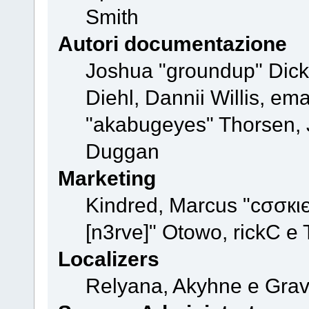
Smith
Autori documentazione
Joshua "groundup" Dicke
Diehl, Dannii Willis, e
"akabugeyes" Thorsen, J
Duggan
Marketing
Kindred, Marcus "cσσкι
[n3rve]" Otowo, rickC e
Localizers
Relyana, Akyhne e Gra