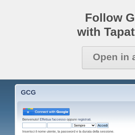
Follow 
with Tapat
Open in 
GCG
Benvenuto!
Effettua l'accesso
oppure
registrati
.
Inserisci il nome utente, la password e la durata della sessione.