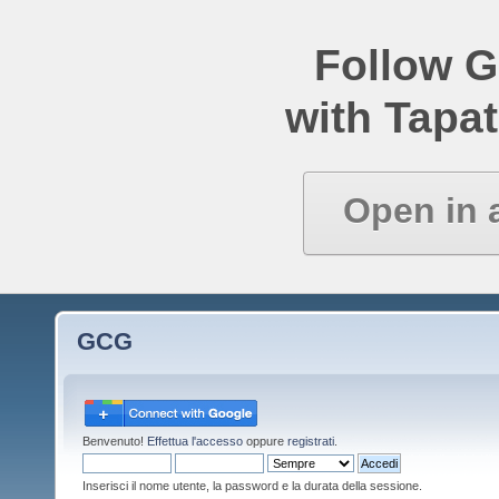
Follow 
with Tapat
Open in 
GCG
Benvenuto!
Effettua l'accesso
oppure
registrati
.
Inserisci il nome utente, la password e la durata della sessione.