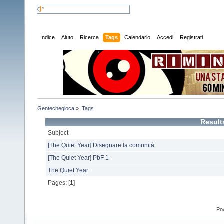
Indice
Aiuto
Ricerca
Tags
Calendario
Accedi
Registrati
Gentechegioca
»
Tags
Result
Subject
[The Quiet Year] Disegnare la comunità
[The Quiet Year] PbF 1
The Quiet Year
Pages: [
1
]
Po