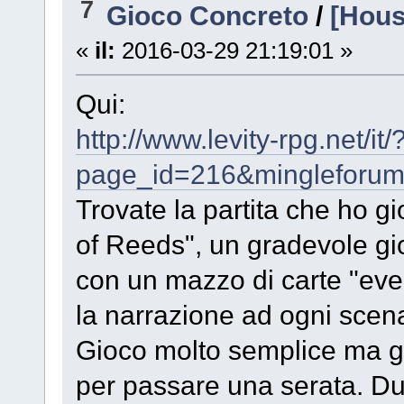
7
Gioco Concreto
/
[Hous
«
il:
2016-03-29 21:19:01 »
Qui:
http://www.levity-rpg.net/it/
page_id=216&mingleforum
Trovate la partita che ho g
of Reeds", un gradevole gi
con un mazzo di carte "eve
la narrazione ad ogni scen
Gioco molto semplice ma g
per passare una serata. Dura