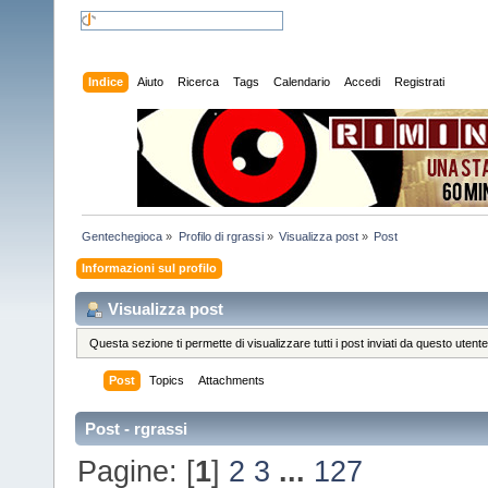
Indice
Aiuto
Ricerca
Tags
Calendario
Accedi
Registrati
Gentechegioca
»
Profilo di rgrassi
»
Visualizza post
»
Post
Informazioni sul profilo
Visualizza post
Questa sezione ti permette di visualizzare tutti i post inviati da questo utente
Post
Topics
Attachments
Post - rgrassi
Pagine: [
1
]
2
3
...
127