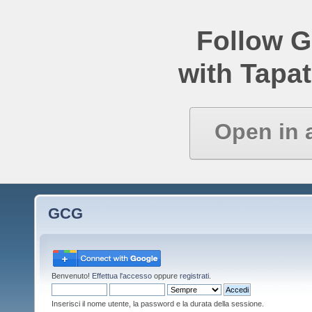
Follow 
with Tapat
Open in 
GCG
Benvenuto!
Effettua l'accesso
oppure
registrati
.
Inserisci il nome utente, la password e la durata della sessione.