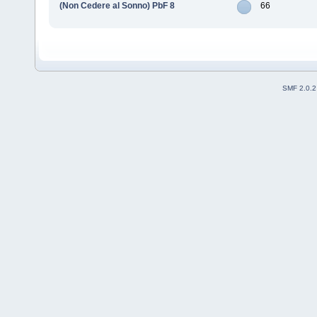
(Non Cedere al Sonno) PbF 8
66
SMF 2.0.2