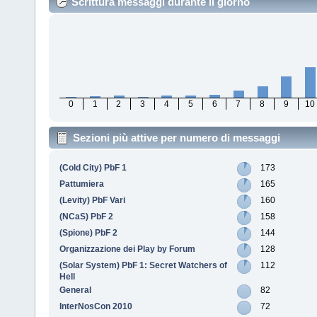
Scrittura messaggi durante il giorno
0
1
2
3
4
5
6
7
8
9
10
Sezioni più attive per numero di messaggi
(Cold City) PbF 1
173
Pattumiera
165
(Levity) PbF Vari
160
(NCaS) PbF 2
158
(Spione) PbF 2
144
Organizzazione dei Play by Forum
128
(Solar System) PbF 1: Secret Watchers of
112
Hell
General
82
InterNosCon 2010
72