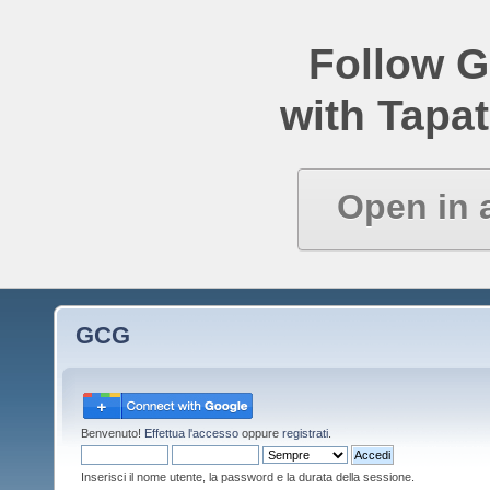
Follow 
with Tapat
Open in 
GCG
Benvenuto!
Effettua l'accesso
oppure
registrati
.
Inserisci il nome utente, la password e la durata della sessione.