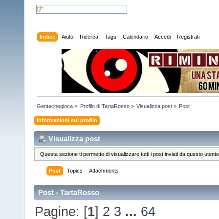
Indice
Aiuto
Ricerca
Tags
Calendario
Accedi
Registrati
Gentechegioca
»
Profilo di TartaRosso
»
Visualizza post
»
Post
Informazioni sul profilo
Visualizza post
Questa sezione ti permette di visualizzare tutti i post inviati da questo utente
Post
Topics
Attachments
Post - TartaRosso
Pagine: [
1
]
2
3
...
64