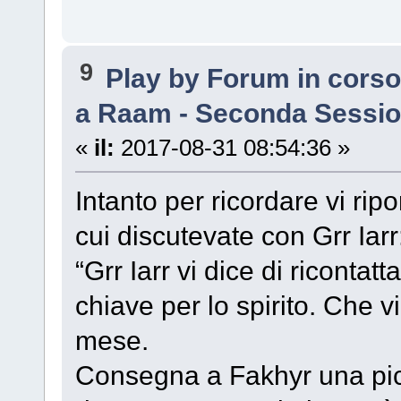
9
Play by Forum in cors
a Raam - Seconda Sessi
«
il:
2017-08-31 08:54:36 »
Intanto per ricordare vi rip
cui discutevate con Grr Iarr
“Grr Iarr vi dice di ricontat
chiave per lo spirito. Che v
mese.
Consegna a Fakhyr una pic