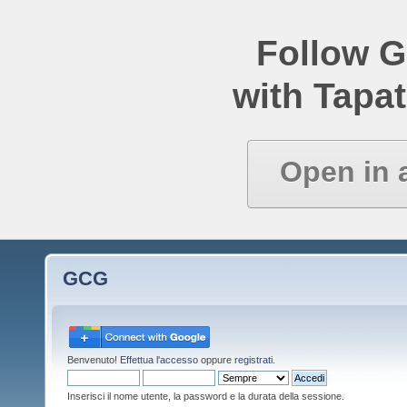
Follow 
with Tapat
Open in 
GCG
Benvenuto!
Effettua l'accesso
oppure
registrati
.
Inserisci il nome utente, la password e la durata della sessione.