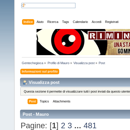
Indice
Aiuto
Ricerca
Tags
Calendario
Accedi
Registrati
Gentechegioca
»
Profilo di Mauro
»
Visualizza post
»
Post
Informazioni sul profilo
Visualizza post
Questa sezione ti permette di visualizzare tutti i post inviati da questo utente
Post
Topics
Attachments
Post - Mauro
Pagine: [
1
]
2
3
...
481