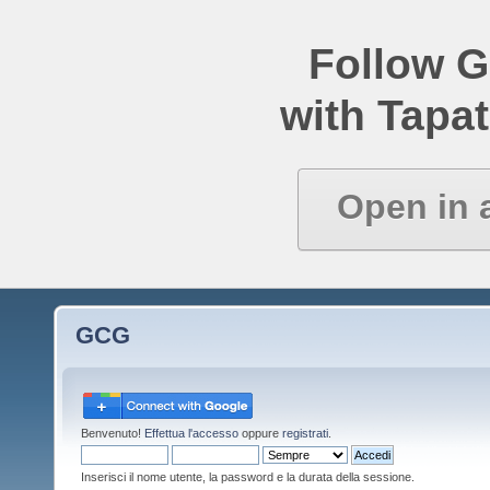
Follow 
with Tapat
Open in 
GCG
Benvenuto!
Effettua l'accesso
oppure
registrati
.
Inserisci il nome utente, la password e la durata della sessione.