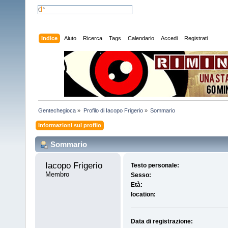
Indice
Aiuto
Ricerca
Tags
Calendario
Accedi
Registrati
Gentechegioca
»
Profilo di Iacopo Frigerio
»
Sommario
Informazioni sul profilo
Sommario
Iacopo Frigerio 
Testo personale:
Membro
Sesso:
Età:
location:
Data di registrazione: