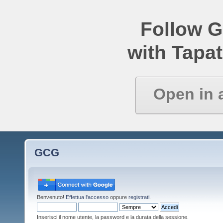
Follow 
with Tapat
Open in 
GCG
Benvenuto!
Effettua l'accesso
oppure
registrati
.
Inserisci il nome utente, la password e la durata della sessione.