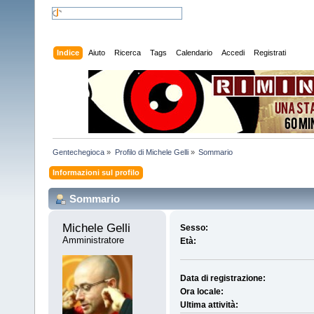
Indice
Aiuto
Ricerca
Tags
Calendario
Accedi
Registrati
Gentechegioca
»
Profilo di Michele Gelli
»
Sommario
Informazioni sul profilo
Sommario
Michele Gelli 
Sesso:
Amministratore
Età:
Data di registrazione:
Ora locale:
Ultima attività: