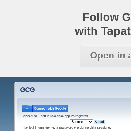
Follow 
with Tapat
Open in 
GCG
Benvenuto!
Effettua l'accesso
oppure
registrati
.
Inserisci il nome utente, la password e la durata della sessione.