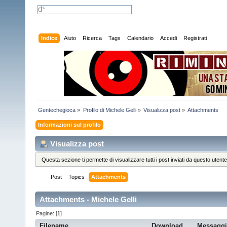
Indice
Aiuto
Ricerca
Tags
Calendario
Accedi
Registrati
Gentechegioca
»
Profilo di Michele Gelli
»
Visualizza post
»
Attachments
Informazioni sul profilo
Visualizza post
Questa sezione ti permette di visualizzare tutti i post inviati da questo utente
Post
Topics
Attachments
Attachments - Michele Gelli
Pagine: [
1
]
Filename
Download
Messagg