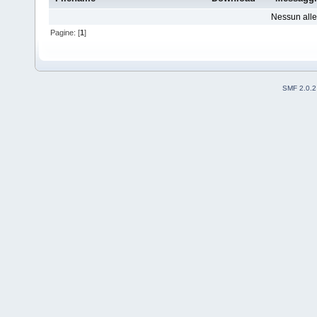
Nessun alleg
Pagine: [
1
]
SMF 2.0.2