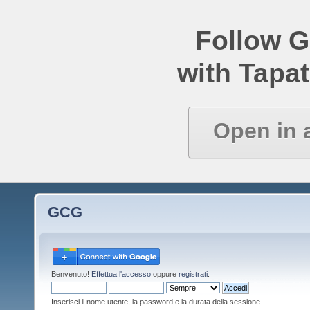
Follow 
with Tapat
Open in 
GCG
Benvenuto!
Effettua l'accesso
oppure
registrati
.
Inserisci il nome utente, la password e la durata della sessione.