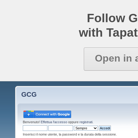
Follow 
with Tapat
Open in 
GCG
Benvenuto!
Effettua l'accesso
oppure
registrati
.
Inserisci il nome utente, la password e la durata della sessione.