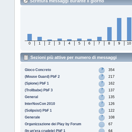
Scrittura messaggi durante il giorno
0
1
2
3
4
5
6
7
8
9
10
Sezioni più attive per numero di messaggi
Gioco Concreto
354
(Mouse Guard) PbF 2
217
(Spione) PbF 1
162
(Trollbabe) PbF 3
137
General
135
InterNosCon 2010
126
(Solipsist) PbF 1
122
Generale
108
Organizzazione dei Play by Forum
67
(In un'era crudele) PbF 1
64