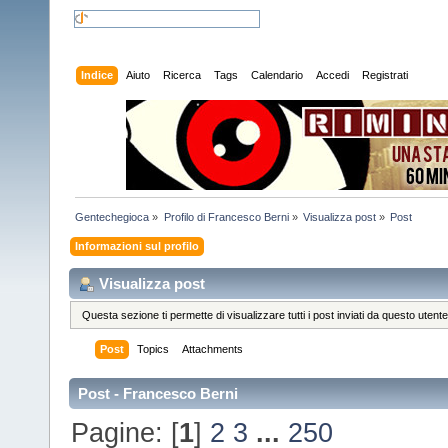
Indice
Aiuto
Ricerca
Tags
Calendario
Accedi
Registrati
Gentechegioca
»
Profilo di Francesco Berni
»
Visualizza post
»
Post
Informazioni sul profilo
Visualizza post
Questa sezione ti permette di visualizzare tutti i post inviati da questo utente
Post
Topics
Attachments
Post - Francesco Berni
Pagine: [
1
]
2
3
...
250