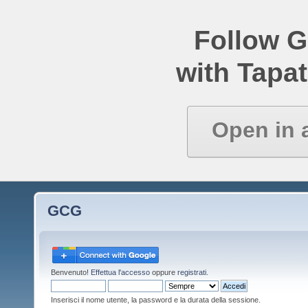
Follow 
with Tapat
Open in 
GCG
Benvenuto!
Effettua l'accesso
oppure
registrati
.
Inserisci il nome utente, la password e la durata della sessione.