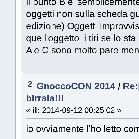
il punto B e' semplicemente 
oggetti non sulla scheda 
edizione) Oggetti Improvvisat
quell'oggetto li tiri se lo st
A e C sono molto pare men
2
GnoccoCON 2014
/
Re:
birraia!!!
«
il:
2014-09-12 00:25:02 »
io ovviamente l'ho letto com