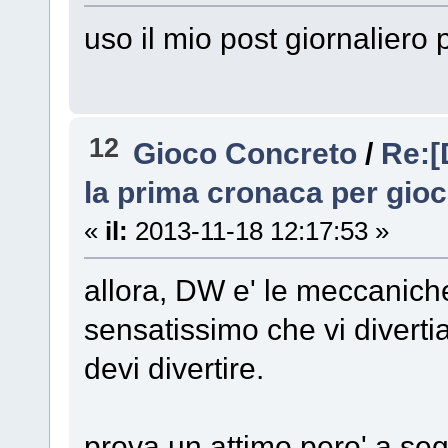
uso il mio post giornalier
12
Gioco Concreto
/
Re:[
la prima cronaca per gioc
«
il:
2013-11-18 12:17:53 »
allora, DW e' le meccanich
sensatissimo che vi divertia
devi divertire.
prova un attimo pero' a se