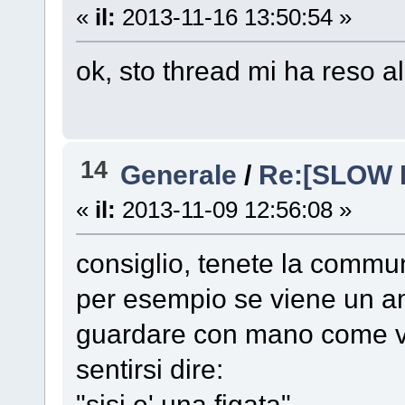
«
il:
2013-11-16 13:50:54 »
ok, sto thread mi ha reso a
14
Generale
/
Re:[SLOW 
«
il:
2013-11-09 12:56:08 »
consiglio, tenete la commun
per esempio se viene un a
guardare con mano come vi
sentirsi dire:
"sisi e' una figata".