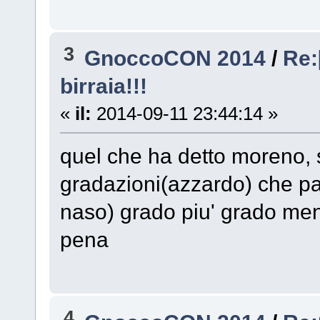
3
GnoccoCON 2014
/
Re:
birraia!!!
«
il:
2014-09-11 23:44:14 »
quel che ha detto moreno, 
gradazioni(azzardo) che pas
naso) grado piu' grado meno
pena
4