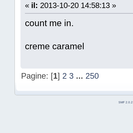
«
il:
2013-10-20 14:58:13 »
count me in.
creme caramel
Pagine: [
1
]
2
3
...
250
SMF 2.0.2