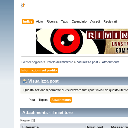
Indice
Aiuto
Ricerca
Tags
Calendario
Accedi
Registrati
Gentechegioca
»
Profilo di il mietitore
»
Visualizza post
»
Attachments
Informazioni sul profilo
Visualizza post
Questa sezione ti permette di visualizzare tutti i post inviati da questo utente
Post
Topics
Attachments
Attachments - il mietitore
Pagine: [
1
]
Filename
Download
Messagg