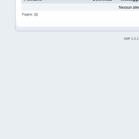
Nessun alleg
Pagine: [
1
]
SMF 2.0.2