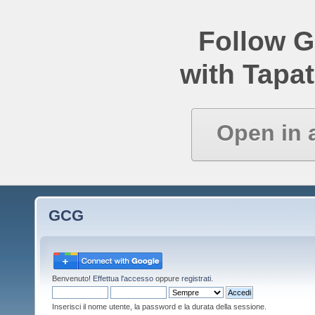
Follow 
with Tapat
Open in 
GCG
Benvenuto!
Effettua l'accesso
oppure
registrati
.
Inserisci il nome utente, la password e la durata della sessione.