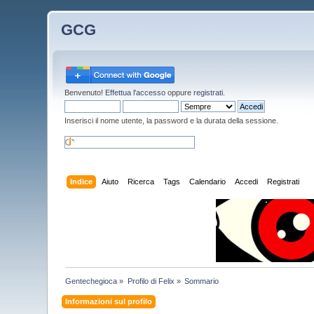
GCG
Benvenuto!
Effettua l'accesso
oppure
registrati
.
Inserisci il nome utente, la password e la durata della sessione.
Indice
Aiuto
Ricerca
Tags
Calendario
Accedi
Registrati
Gentechegioca
»
Profilo di Felix
»
Sommario
Informazioni sul profilo