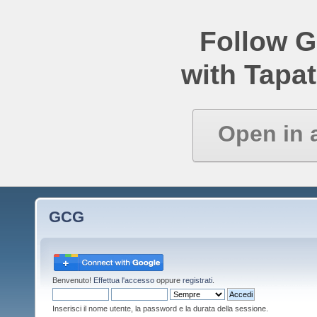
Follow 
with Tapat
Open in 
GCG
Benvenuto!
Effettua l'accesso
oppure
registrati
.
Inserisci il nome utente, la password e la durata della sessione.