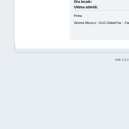
Ora locale:
Ultima attività:
Firma:
Simone Micucci - GcG Global Fac - Fan M
SMF 2.0.2