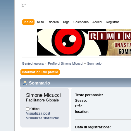
Indice
Aiuto
Ricerca
Tags
Calendario
Accedi
Registrati
Gentechegioca
»
Profilo di Simone Micucci
»
Sommario
Informazioni sul profilo
Sommario
Simone Micucci 
Testo personale:
Facilitatore Globale
Sesso:
Età:
Offline
location:
Visualizza post
Visualizza statistiche
Data di registrazione: