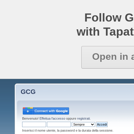
Follow 
with Tapat
Open in 
GCG
Benvenuto!
Effettua l'accesso
oppure
registrati
.
Inserisci il nome utente, la password e la durata della sessione.