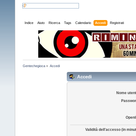
Indice
Aiuto
Ricerca
Tags
Calendario
Accedi
Registrati
Gentechegioca
»
Accedi
Accedi
Nome utent
Passwor
OpenI
Validità dell'accesso (in minut