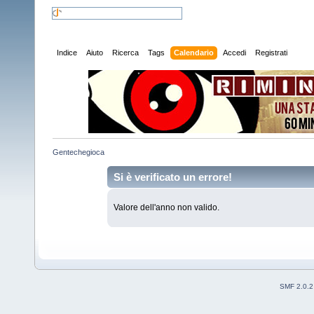
Indice
Aiuto
Ricerca
Tags
Calendario
Accedi
Registrati
Gentechegioca
Si è verificato un errore!
Valore dell'anno non valido.
SMF 2.0.2