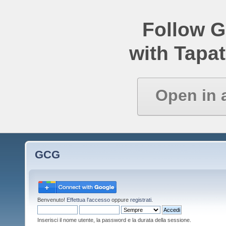
Follow 
with Tapat
Open in 
GCG
Benvenuto!
Effettua l'accesso
oppure
registrati
.
Inserisci il nome utente, la password e la durata della sessione.