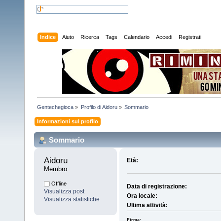
Indice
Aiuto
Ricerca
Tags
Calendario
Accedi
Registrati
Gentechegioca
»
Profilo di Aidoru
»
Sommario
Informazioni sul profilo
Sommario
Aidoru 
Età:
Membro
Offline
Data di registrazione:
Visualizza post
Ora locale:
Visualizza statistiche
Ultima attività:
Firma: