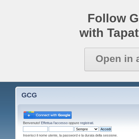
Follow 
with Tapat
Open in 
GCG
Benvenuto!
Effettua l'accesso
oppure
registrati
.
Inserisci il nome utente, la password e la durata della sessione.