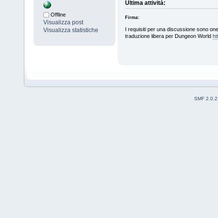
Ultima attività:
Offline
Firma:
Visualizza post
I requisiti per una discussione sono on
Visualizza statistiche
traduzione libera per Dungeon World
ht
SMF 2.0.2