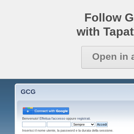
Follow 
with Tapat
Open in 
GCG
Benvenuto!
Effettua l'accesso
oppure
registrati
.
Inserisci il nome utente, la password e la durata della sessione.