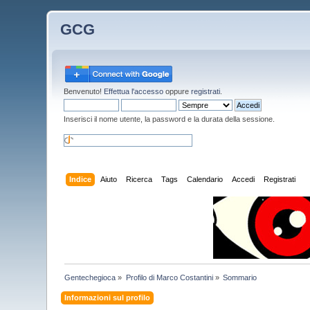
GCG
Benvenuto!
Effettua l'accesso
oppure
registrati
.
Inserisci il nome utente, la password e la durata della sessione.
Indice
Aiuto
Ricerca
Tags
Calendario
Accedi
Registrati
Gentechegioca
»
Profilo di Marco Costantini
»
Sommario
Informazioni sul profilo