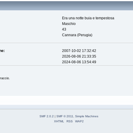
Era una notte buia e tempestosa
Maschio
43
Cannara (Perugia)
ne:
2007-10-02 17:32:42
2026-08-06 21:33:35
2024-08-06 13:54:49
braccio.
SMF 2.0.2
|
SMF © 2011
,
Simple Machines
XHTML
RSS
WAP2