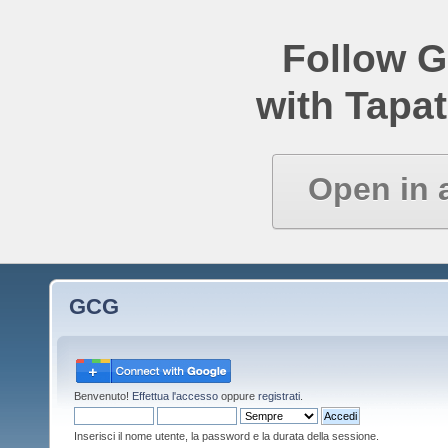
Follow 
with Tapat
Open in 
GCG
Benvenuto!
Effettua l'accesso
oppure
registrati
.
Inserisci il nome utente, la password e la durata della sessione.