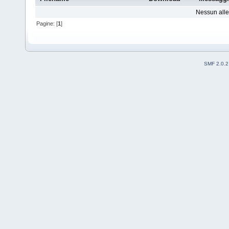
Nessun alleg
Pagine: [
1
]
SMF 2.0.2