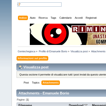
Indice
Aiuto
Ricerca
Tags
Calendario
Accedi
Registrati
Gentechegioca
»
Profilo di Emanuele Borio
»
Visualizza post
»
Attachments
Informazioni sul profilo
Visualizza post
Questa sezione ti permette di visualizzare tutti i post inviati da questo utente
Post
Topics
Attachments
Attachments - Emanuele Borio
Pagine: [
1
]
Filename
Download
Messagg