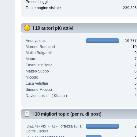
Presenti oggi:
Totale pagine visitate:
239 326
I 10 autori più attivi
Anonymous
16 777
Moreno Roncucci
10
Mattia Bulgarelli
9
Mauro
7
Emanuele Borio
7
Matteo Suppo
6
Niccolò
5
Luca Veluttini
5
Simone Micucci
4
Davide Losito - ( Khana )
4
I 10 migliori topic (per n. di post)
[D&D4] - PbF - H1 - Fortezza sulla
2
Coltre Oscura