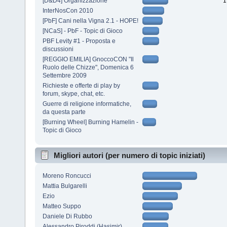
[D&D4] Organizzazione
1
InterNosCon 2010
[PbF] Cani nella Vigna 2.1 - HOPE!
[NCaS] - PbF - Topic di Gioco
PBF Levity #1 - Proposta e
discussioni
[REGGIO EMILIA] GnoccoCON "Il
Ruolo delle Chizze", Domenica 6
Settembre 2009
Richieste e offerte di play by
forum, skype, chat, etc.
Guerre di religione informatiche,
da questa parte
[Burning Wheel] Burning Hamelin -
Topic di Gioco
Migliori autori (per numero di topic iniziati)
Moreno Roncucci
Mattia Bulgarelli
Ezio
Matteo Suppo
Daniele Di Rubbo
Alessandro Piroddi (Hasimir)