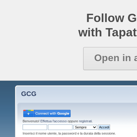
Follow 
with Tapat
Open in 
GCG
Benvenuto!
Effettua l'accesso
oppure
registrati
.
Inserisci il nome utente, la password e la durata della sessione.