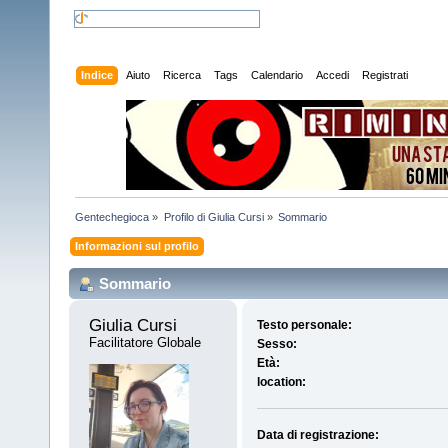
Indice
Aiuto
Ricerca
Tags
Calendario
Accedi
Registrati
Gentechegioca
»
Profilo di Giulia Cursi
»
Sommario
Informazioni sul profilo
Sommario
Giulia Cursi 
Testo personale:
Facilitatore Globale
Sesso:
Età:
location:
Data di registrazione: