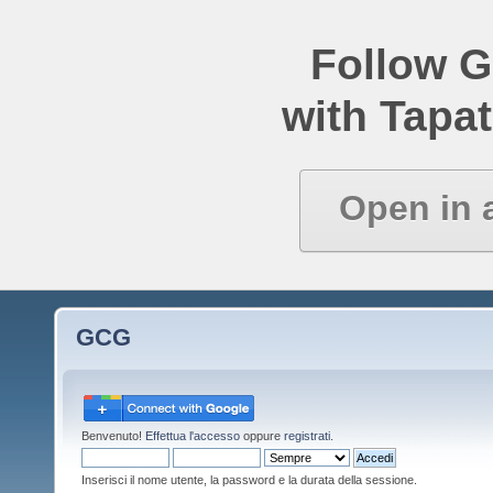
Follow 
with Tapat
Open in 
GCG
Benvenuto!
Effettua l'accesso
oppure
registrati
.
Inserisci il nome utente, la password e la durata della sessione.