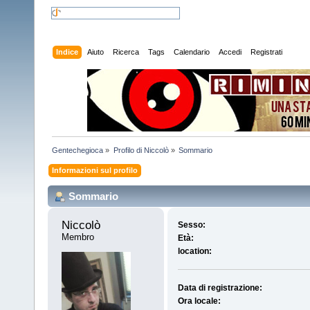
Indice
Aiuto
Ricerca
Tags
Calendario
Accedi
Registrati
Gentechegioca
»
Profilo di Niccolò
»
Sommario
Informazioni sul profilo
Sommario
Niccolò 
Sesso:
Membro
Età:
location:
Data di registrazione:
Ora locale: