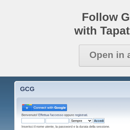
Follow 
with Tapat
Open in 
GCG
Benvenuto!
Effettua l'accesso
oppure
registrati
.
Inserisci il nome utente, la password e la durata della sessione.