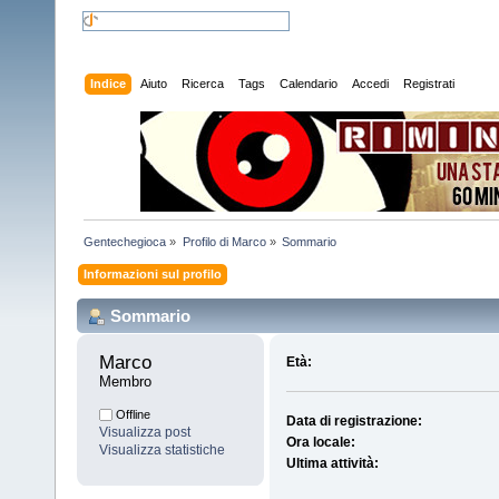
Indice
Aiuto
Ricerca
Tags
Calendario
Accedi
Registrati
Gentechegioca
»
Profilo di Marco
»
Sommario
Informazioni sul profilo
Sommario
Marco 
Età:
Membro
Offline
Data di registrazione:
Visualizza post
Ora locale:
Visualizza statistiche
Ultima attività: