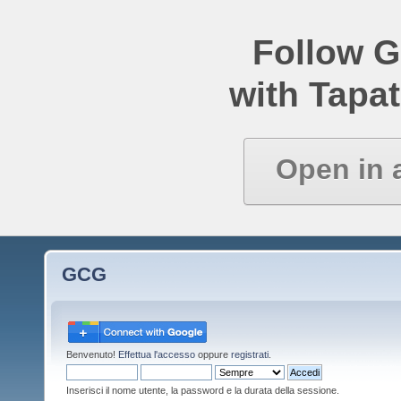
Follow 
with Tapat
Open in 
GCG
Benvenuto!
Effettua l'accesso
oppure
registrati
.
Inserisci il nome utente, la password e la durata della sessione.