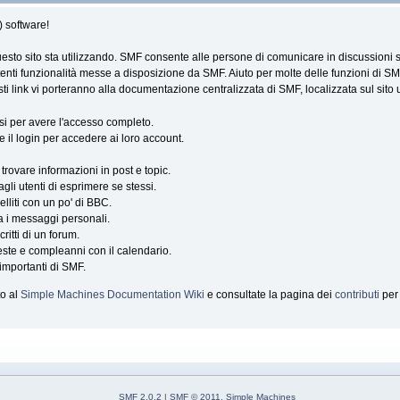
 software!
esto sito sta utilizzando. SMF consente alle persone di comunicare in discussioni 
enti funzionalità messe a disposizione da SMF. Aiuto per molte delle funzioni di SM
ti link vi porteranno alla documentazione centralizzata di SMF, localizzata sul sito 
arsi per avere l'accesso completo.
re il login per accedere ai loro account.
trovare informazioni in post e topic.
gli utenti di esprimere se stessi.
lliti con un po' di BBC.
a i messaggi personali.
scritti di un forum.
feste e compleanni con il calendario.
 importanti di SMF.
to al
Simple Machines Documentation Wiki
e consultate la pagina dei
contributi
per 
SMF 2.0.2
|
SMF © 2011
,
Simple Machines