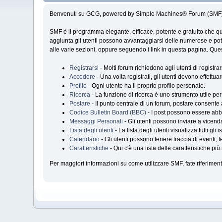
Benvenuti su GCG, powered by Simple Machines® Forum (SMF)
SMF è il programma elegante, efficace, potente e gratuito che qu
aggiunta gli utenti possono avvantaggiarsi delle numerose e pot
alle varie sezioni, oppure seguendo i link in questa pagina. Ques
Registrarsi
- Molti forum richiedono agli utenti di registr
Accedere
- Una volta registrati, gli utenti devono effettua
Profilo
- Ogni utente ha il proprio profilo personale.
Ricerca
- La funzione di ricerca è uno strumento utile per 
Postare
- Il punto centrale di un forum, postare consente a
Codice Bulletin Board (BBC)
- I post possono essere abbe
Messaggi Personali
- Gli utenti possono inviare a vicend
Lista degli utenti
- La lista degli utenti visualizza tutti gli i
Calendario
- Gli utenti possono tenere traccia di eventi, 
Caratteristiche
- Qui c'è una lista delle caratteristiche più
Per maggiori informazioni su come utilizzare SMF, fate riferimen