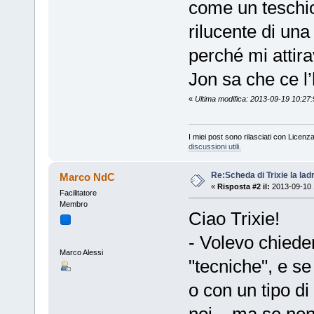
come un teschio
rilucente di una
perché mi attir
Jon sa che ce l’
«
Ultima modifica: 2013-09-19 10:27
I miei post sono rilasciati con Licenz
discussioni utili.
Re:Scheda di Trixie la lad
Marco NdC
«
Risposta #2 il:
2013-09-10 
Facilitatore
Membro
Ciao Trixie!
- Volevo chiede
Marco Alessi
"tecniche", e se
o con un tipo di