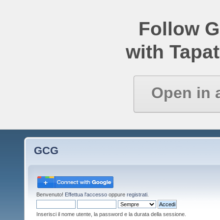
Follow 
with Tapat
Open in 
GCG
Benvenuto!
Effettua l'accesso
oppure
registrati
.
Inserisci il nome utente, la password e la durata della sessione.