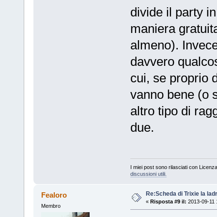
divide il party 
maniera gratuit
almeno). Invece
davvero qualcos
cui, se proprio 
vanno bene (o so
altro tipo di rag
due.
I miei post sono rilasciati con Licenz
discussioni utili.
Re:Scheda di Trixie la lad
Fealoro
«
Risposta #9 il:
2013-09-11 
Membro