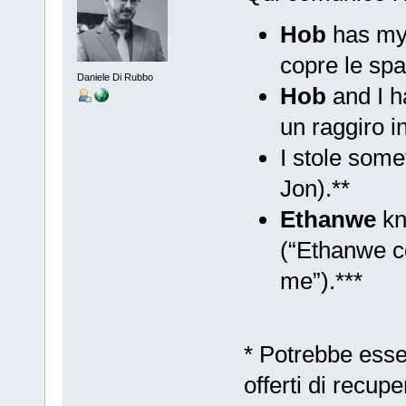
Hob
has my 
copre le spa
Daniele Di Rubbo
Hob
and I h
un raggiro i
I stole som
Jon).**
Ethanwe
kn
(“Ethanwe co
me”).***
* Potrebbe esse
offerti di recupe