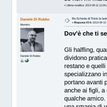
«
Ultima modifica: 2013-09-11 12:0
Re:Scheda di Trixie la lad
Daniele Di Rubbo
«
Risposta #3 il:
2013-09-10 
Membro
Dov’è che ti s
Gli halfling, qu
dividono pratica
Daniele Di Rubbo
restano e quelli
specializzano in
portano avanti p
anche ai figli, 
qualche amico. 
una smania di vi