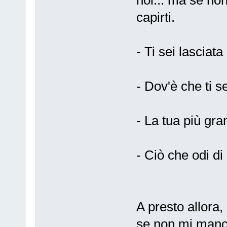
noi... ma se no
capirti.
- Ti sei lasciat
- Dov'è che ti 
- La tua più gr
- Ciò che odi di
A presto allora,
se non mi manc