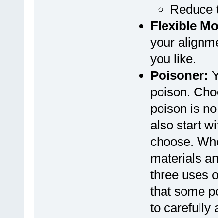
Reduce th
Flexible Mo
your alignme
you like.
Poisoner:
Y
poison. Choo
poison is no
also start w
choose. Whe
materials a
three uses o
that some p
to carefully 