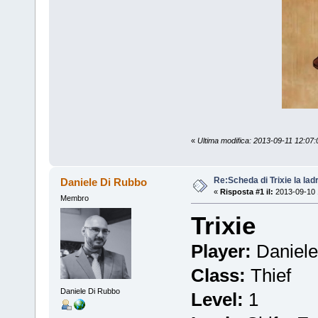
«
Ultima modifica: 2013-09-11 12:0
Re:Scheda di Trixie la lad
Daniele Di Rubbo
«
Risposta #1 il:
2013-09-10 
Membro
Trixie
Player:
Daniele
Class:
Thief
Daniele Di Rubbo
Level:
1