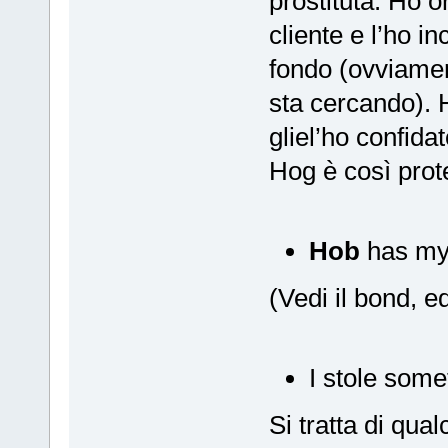
prostituta. Ho o
cliente e l’ho i
fondo (ovviament
sta cercando). 
gliel’ho confid
Hog è così prote
Hob
has my 
(Vedi il bond, ed
I stole som
Si tratta di qu