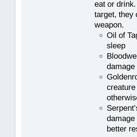
eat or drink
target, they
weapon.
Oil of Ta
sleep
Bloodwee
damage o
Goldenro
creature 
otherwis
Serpent’
damage t
better re