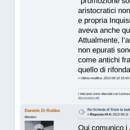
“promozione soci
aristocratici no
e propria Inquis
aveva anche que
Attualmente, l’a
non epurati sono
come antichi fra
quello di rifonda
«
Ultima modifica: 2013-09-10 16:43
I miei post sono rilasciati con Licenz
discussioni utili.
Re:Scheda di Trixie la lad
Daniele Di Rubbo
«
Risposta #4 il:
2013-09-11 
Membro
Qui comunico i