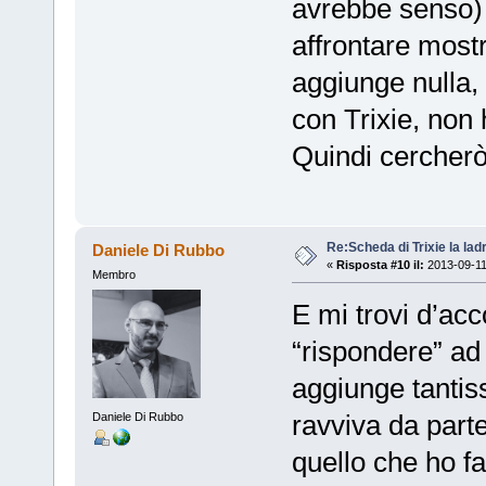
avrebbe senso)
affrontare most
aggiunge nulla,
con Trixie, non 
Quindi cercherò 
Re:Scheda di Trixie la lad
Daniele Di Rubbo
«
Risposta #10 il:
2013-09-11
Membro
E mi trovi d’acc
“rispondere” ad
aggiunge tantiss
ravviva da part
Daniele Di Rubbo
quello che ho f