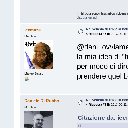
I miei post sono rilasciati con Licenz
discussioni utili.
Re:Scheda di Trixie la lad
icemaze
«
Risposta #7 il:
2013-09-11 
Membro
@dani, ovviament
la mia idea di "
per modo di dire)
prendere quel b
Matteo Sasso
Re:Scheda di Trixie la lad
Daniele Di Rubbo
«
Risposta #8 il:
2013-09-11 
Membro
Citazione da: ice