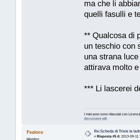
ma che li abbiam
quelli fasulli e 
** Qualcosa di
un teschio con s
una strana luce
attirava molto e
*** Li lascerei de
I miei post sono rilasciati con Licenz
discussioni utili.
Re:Scheda di Trixie la lad
Fealoro
«
Risposta #5 il:
2013-09-11 
Membro