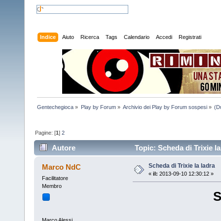
Indice
Aiuto
Ricerca
Tags
Calendario
Accedi
Registrati
Gentechegioca
»
Play by Forum
»
Archivio dei Play by Forum sospesi
»
(D
Pagine: [
1
]
2
Autore
Topic: Scheda di Trixie la
Scheda di Trixie la ladra
Marco NdC
«
il:
2013-09-10 12:30:12 »
Facilitatore
Membro
S
Marco Alessi