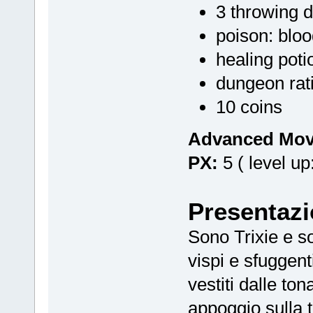
3 throwing d
poison: blo
healing poti
dungeon rati
10 coins
Advanced Mov
PX:
5 ( level up:
Presentaz
Sono Trixie e so
vispi e sfuggenti
vestiti dalle to
appoggio sulla te