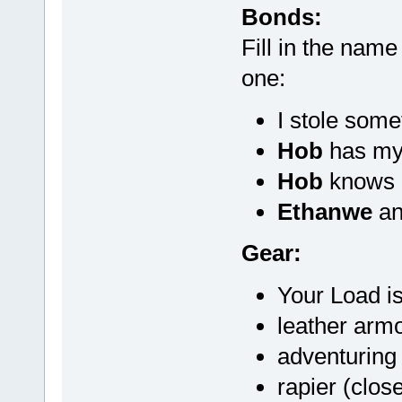
Bonds:
Fill in the name
one:
I stole som
Hob
has my 
Hob
knows i
Ethanwe
an
Gear:
Your Load i
leather armo
adventuring 
rapier (clos