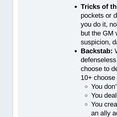
Tricks of t
pockets or 
you do it, n
but the GM w
suspicion, d
Backstab:
W
defenseless
choose to d
10+ choose 
You don’
You dea
You crea
an ally a