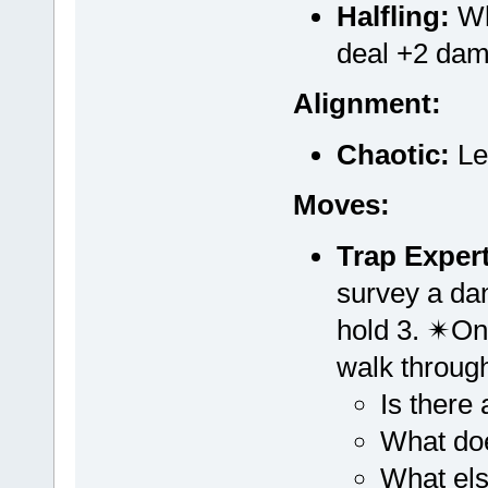
Halfling:
Wh
deal +2 da
Alignment:
Chaotic:
Lea
Moves:
Trap Expert
survey a da
hold 3. ✴On
walk through
Is there 
What doe
What els