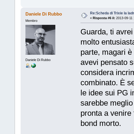
Re:Scheda di Trixie la lad
Daniele Di Rubbo
«
Risposta #6 il:
2013-09-11 
Membro
Guarda, ti avre
molto entusiasta
parte, magari è
avevi pensato s
Daniele Di Rubbo
considera incri
combinato. È se
le idee sui PG 
sarebbe meglio 
pronta a venire
bond morto.