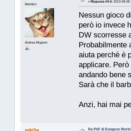
«
Risposta #4 il:
2013-09-05 
Membro
Nessun gioco di 
però io invece 
DW scorresse a
Probabilmente 
Andrea Mognon
aiuta perchè è p
applicare. Però 
andando bene 
Sarà che il bar
Anzi, hai mai p
Re:PbF di Dungeon World
miki2w