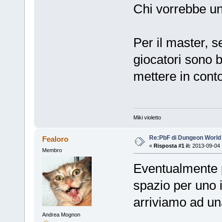
Chi vorrebbe un
Per il master, s
giocatori sono b
mettere in conto 
Miki violetto
Re:PbF di Dungeon World
Fealoro
«
Risposta #1 il:
2013-09-04 
Membro
Eventualmente p
spazio per uno 
arriviamo ad un
Andrea Mognon