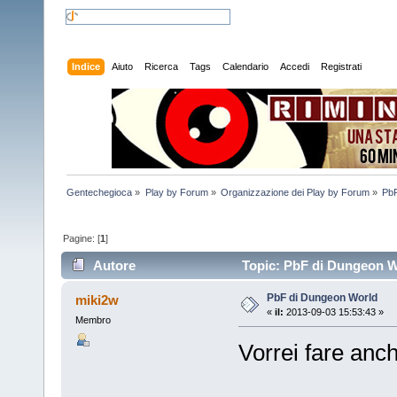
Indice
Aiuto
Ricerca
Tags
Calendario
Accedi
Registrati
Gentechegioca
»
Play by Forum
»
Organizzazione dei Play by Forum
»
PbF
Pagine: [
1
]
Autore
Topic: PbF di Dungeon Wo
PbF di Dungeon World
miki2w
«
il:
2013-09-03 15:53:43 »
Membro
Vorrei fare an