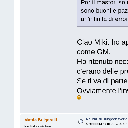
Per il master, se 
sono buoni e pazi
un'infinità di error
Ciao Miki, ho ap
come GM.
Ho ritenuto nec
c'erano delle p
Se ti va di part
Ovviamente l'inv
Re:PbF di Dungeon World
Mattia Bulgarelli
«
Risposta #9 il:
2013-09-07 
Facilitatore Globale