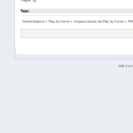
Pagine: [
1
]
Tags:
Gentechegioca
»
Play by Forum
»
Organizzazione dei Play by Forum
»
PbF
SMF 2.0.2