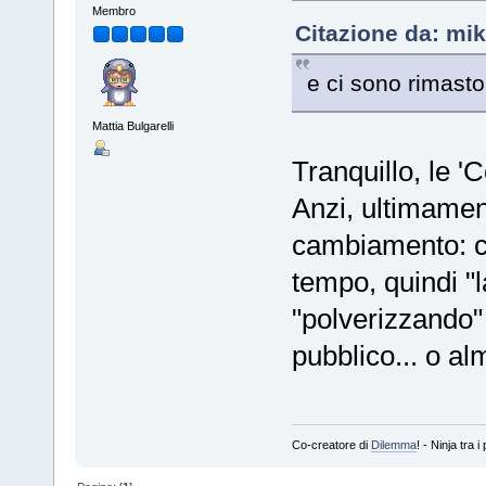
Membro
Citazione da: mik
e ci sono rimast
Mattia Bulgarelli
Tranquillo, le '
Anzi, ultimamen
cambiamento: ci
tempo, quindi "l
"polverizzando"
pubblico... o a
Co-creatore di
Dilemma
! - Ninja tra