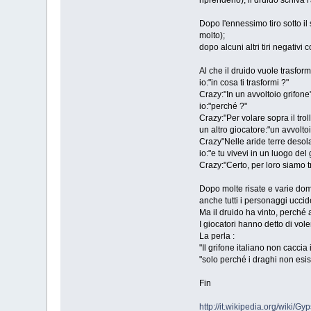
riprenderlo), il druido schiv
Dopo l'ennessimo tiro sotto il 
molto);
dopo alcuni altri tiri negati
Al che il druido vuole trasforma
io:"in cosa ti trasformi ?"
Crazy:"In un avvoltoio grifone
io:"perché ?"
Crazy:"Per volare sopra il trol
un altro giocatore:"un avvolto
Crazy"Nelle aride terre desola
io:"e tu vivevi in un luogo de
Crazy:"Certo, per loro siamo 
Dopo molte risate e varie doma
anche tutti i personaggi uccid
Ma il druido ha vinto, perché
I giocatori hanno detto di vol
La perla :
"Il grifone italiano non caccia
"solo perché i draghi non esi
Fin
http://it.wikipedia.org/wiki/Gy