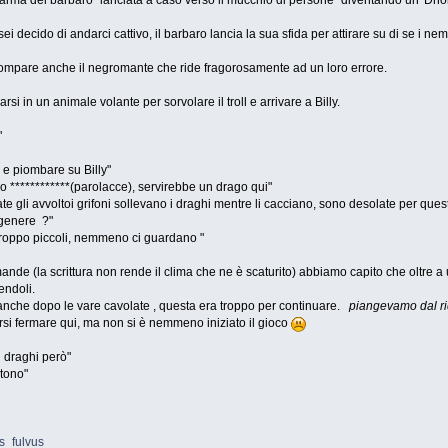
a l'arma del barbaro "lanciata a caso verso il mucchio di persone" diventando un 'Dh
sei decido di andarci cattivo, il barbaro lancia la sua sfida per attirare su di se i ne
vi compare anche il negromante che ride fragorosamente ad un loro errore.
rsi in un animale volante per sorvolare il troll e arrivare a Billy.
"
l e piombare su Billy"
io ************(parolacce), servirebbe un drago qui"
te gli avvoltoi grifoni sollevano i draghi mentre li cacciano, sono desolate per que
l genere ?"
troppo piccoli, nemmeno ci guardano "
nde (la scrittura non rende il clima che ne è scaturito) abbiamo capito che oltre a 
endoli.
 anche dopo le vare cavolate , questa era troppo per continuare.
piangevamo dal r
ersi fermare qui, ma non si è nemmeno iniziato il gioco
 i draghi però"
stono"
ps_fulvus