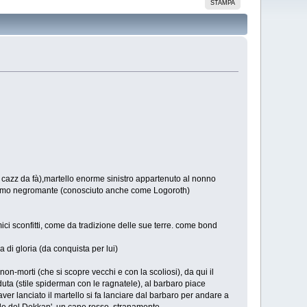
STAMPA
 cazz da fà),martello enorme sinistro appartenuto al nonno
'ultimo negromante (conosciuto anche come Logoroth)
mici sconfitti, come da tradizione delle sue terre. come bond
 di gloria (da conquista per lui)
n-morti (che si scopre vecchi e con la scoliosi), da qui il
aduta (stile spiderman con le ragnatele), al barbaro piace
ver lanciato il martello si fa lanciare dal barbaro per andare a