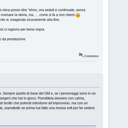
, io mica posso dire "ehno, ora seduti e continuate, senza
ovinare la storia, ma ..... come si fa a non ridere
e si, esagerato sicuramente alla fine.
poi ci ragiono per bene sopra.
ico da prestazione
Connesso
re. Sempre quelle di base del GM e, se i personaggi sono in un
danger
) che hai in gioco. Prenditela davvero con calma,
i brutto che potresti introdurre all’improvviso, ma con un
, soprattutto se prima hai fatto una mossa soft per far vedere