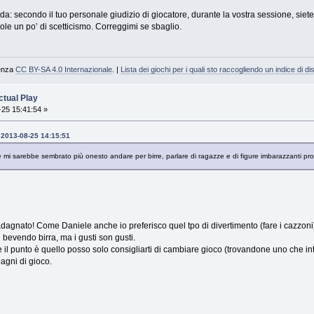
da: secondo il tuo personale giudizio di giocatore, durante la vostra sessione, siet
ole un po’ di scetticismo. Correggimi se sbaglio.
cenza
CC BY-SA 4.0 Internazionale
. |
Lista dei giochi per i quali sto raccogliendo un indice di dis
tual Play
25 15:41:54 »
- 2013-08-25 14:15:51
 sarebbe sembrato più onesto andare per birre, parlare di ragazze e di figure imbarazzanti proprie
i guadagnato! Come Daniele anche io preferisco quel tpo di divertimento (fare i cazz
bevendo birra, ma i gusti son gusti.
 Se il punto è quello posso solo consigliarti di cambiare gioco (trovandone uno che in
agni di gioco.