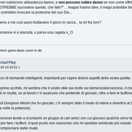
non subiscono abbastanza danno, e
non possono subire danno
se non come effet
TREBBE succedere questo, che fate?" ... magari hanno idee, il mago potrebbe fare un
no potrebbe invocare la protezine del suo Dio...
eno a me così pare) buttavano il gioco in vacca... tu eri fra loro?
sessione vi è piaciuta, o parsa una cagata o_O
.where game ideas come to die
tual Play
25 14:15:51 »
o di domande intelligenti, importanti per capire diversi aspetti della vostra partita.
i primo acchito, mi sembra che il vostro stile sia molto sul demenziale/cazzone, il ch
oè lo risulta, se al tavolo c’è qualcuno che pretende di giocare, oltre a fare le buffona
 di
Dungeon World
che ho giocato, c’è sempre stato il modo di ridere e divertirsi a
te volte la potenzia).
herzoso tende a ricordarmi un gruppo di cari amici con cui giocavo qualche anno f
e per fare i buffoni. A quel punto non nascondo che mi sarebbe sembrato più onesto a
compisciarsi dalle risate.