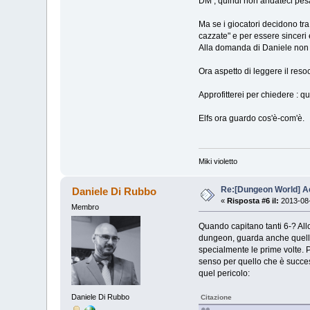
DM , quindi non andateci pe
Ma se i giocatori decidono tra 
cazzate" e per essere sinceri 
Alla domanda di Daniele non 
Ora aspetto di leggere il res
Approfitterei per chiedere : q
Elfs ora guardo cos'è-com'è.
Miki violetto
Re:[Dungeon World] Ac
Daniele Di Rubbo
«
Risposta #6 il:
2013-08-
Membro
Quando capitano tanti 6-? All
dungeon, guarda anche quelle d
specialmente le prime volte. P
senso per quello che è succes
quel pericolo:
Daniele Di Rubbo
Citazione