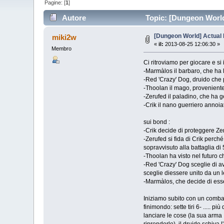
Pagine: [
1
]
Autore
Topic: [Dungeon World]
[Dungeon World] Actual 
miki2w
«
il:
2013-08-25 12:06:30 »
Membro
Ci ritroviamo per giocare e si
-Marmàlos il barbaro, che ha l
-Red 'Crazy' Dog, druido che pr
-Thoolan il mago, proveniente
-Zerufed il paladino, che ha gen
-Crik il nano guerriero annoia
sui bond :
-Crik decide di proteggere Ze
-Zerufed si fida di Crik perc
sopravvisuto alla battaglia di 
-Thoolan ha visto nel futuro 
-Red 'Crazy' Dog sceglie di av
sceglie diessere unito da un 
-Marmàlos, che decide di esser
Iniziamo subito con un combatt
finimondo: sette tiri 6- .....
lanciare le cose (la sua arma 