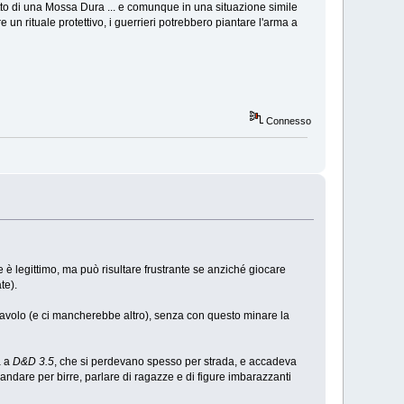
to di una Mossa Dura ... e comunque in una situazione simile
 rituale protettivo, i guerrieri potrebbero piantare l'arma a
Connesso
e è legittimo, ma può risultare frustrante se anziché giocare
te).
l tavolo (e ci mancherebbe altro), senza con questo minare la
a a
D&D 3.5
, che si perdevano spesso per strada, e accadeva
ndare per birre, parlare di ragazze e di figure imbarazzanti