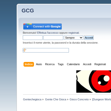
GCG
Benvenuto!
Effettua l'accesso
oppure
registrati
.
Inserisci il nome utente, la password e la durata della sessione.
Indice
Aiuto
Ricerca
Tags
Calendario
Accedi
Registrati
Gentechegioca
»
Gente Che Gioca
»
Gioco Concreto
»
[Dungeon World