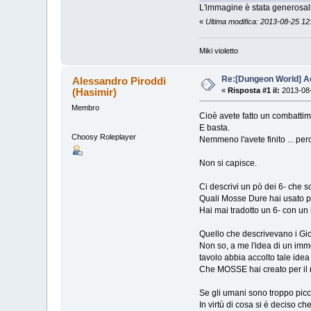
L'immagine è stata generosal
«
Ultima modifica: 2013-08-25 12
Miki violetto
Re:[Dungeon World] Ac
Alessandro Piroddi
(Hasimir)
«
Risposta #1 il:
2013-08-
Membro
Cioè avete fatto un combattim
E basta.
Choosy Roleplayer
Nemmeno l'avete finito ... per
Non si capisce.
Ci descrivi un pò dei 6- che 
Quali Mosse Dure hai usato p
Hai mai tradotto un 6- con un
Quello che descrivevano i Gioca
Non so, a me l'idea di un imm
tavolo abbia accolto tale ide
Che MOSSE hai creato per il
Se gli umani sono troppo picc
In virtù di cosa si è deciso c