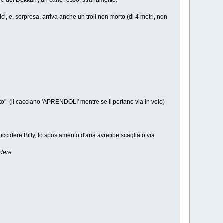
ole del Dekkan', un cane rosso, stranamente.
mici, e, sorpresa, arriva anche un troll non-morto (di 4 metri, non
sto" (li cacciano 'APRENDOLI' mentre se li portano via in volo)
uccidere Billy, lo spostamento d'aria avrebbe scagliato via
idere