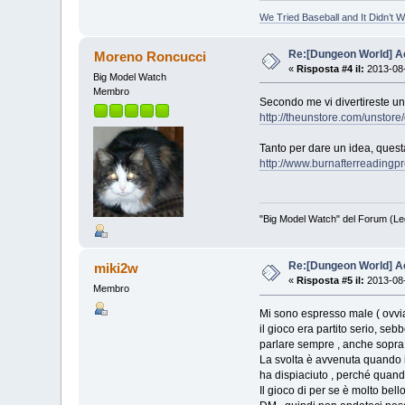
We Tried Baseball and It Didn’t 
Re:[Dungeon World] Ac
Moreno Roncucci
«
Risposta #4 il:
2013-08-
Big Model Watch
Membro
Secondo me vi divertireste u
http://theunstore.com/unstor
Tanto per dare un idea, quest
http://www.burnafterreadingp
"Big Model Watch" del Forum (Le
Re:[Dungeon World] Ac
miki2w
«
Risposta #5 il:
2013-08-
Membro
Mi sono espresso male ( ov
il gioco era partito serio, se
parlare sempre , anche sopra gl
La svolta è avvenuta quando il
ha dispiaciuto , perché quan
Il gioco di per se è molto bel