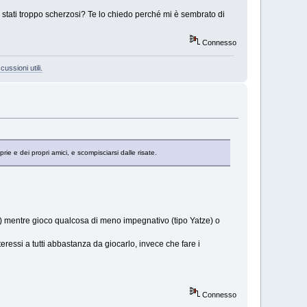
e stati troppo scherzosi? Te lo chiedo perché mi è sembrato di
Connesso
cussioni utili.
 e dei propri amici, e scompisciarsi dalle risate.
oni) mentre gioco qualcosa di meno impegnativo (tipo Yatze) o
teressi a tutti abbastanza da giocarlo, invece che fare i
Connesso