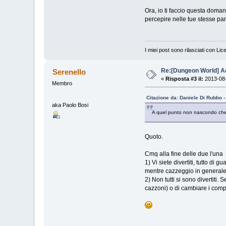
Ora, io ti faccio questa doman
percepire nelle tue stesse par
I miei post sono rilasciati con Li
Re:[Dungeon World] Ac
Serenello
«
Risposta #3 il:
2013-08-
Membro
Citazione da: Daniele Di Rubbo 
aka Paolo Bosi
A quel punto non nascondo che mi
Quoto.
Cmq alla fine delle due l'una
1) Vi siete divertiti, tutto d
mentre cazzeggio in generale 
2) Non tutti si sono divertiti.
cazzoni) o di cambiare i comp