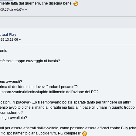
mente fatta dal guerriero, che disegna bene
:09:18 da miki2w
»
tual Play
25 13:19:06 »
ento.
chè c'era troppo cazzeggio al tavolo?
sono avvenuti?
rima di decidere che dovevi "andarci pesante"?
 imbarazzante/ridicolo/stupido fallimento dell'azione del PG?
tori... ti piaceva? ...o ti sembravano boiate sparate tanto per far ridere gli altri?
enso avvoltoio che si mangia i draghi ma lascia in pace gli umani in quanto troppo
a con scherno?
 mega-avvoltoio?
oli per essere afferrati dall'avvoltoio, come possono essere efficaci contro Billy 
he "lo spostamento d'aria uccide tutti, PG complresi"