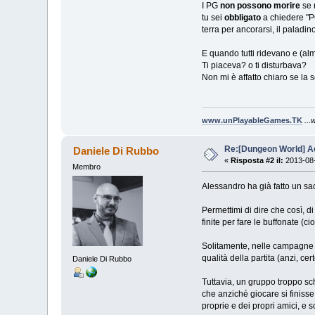
I PG
non possono morire
se 
tu sei
obbligato
a chiedere "PO
terra per ancorarsi, il paladi
E quando tutti ridevano e (alm
Ti piaceva? o ti disturbava?
Non mi è affatto chiaro se la 
www.unPlayableGames.TK
..
Re:[Dungeon World] Ac
Daniele Di Rubbo
«
Risposta #2 il:
2013-08-
Membro
Alessandro ha già fatto un sacc
Permettimi di dire che così, d
finite per fare le buffonate (ci
Solitamente, nelle campagne
qualità della partita (anzi, cer
Daniele Di Rubbo
Tuttavia, un gruppo troppo sc
che anziché giocare si finiss
proprie e dei propri amici, e s