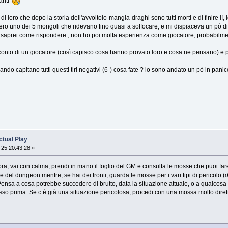
santi
di loro che dopo la storia dell'avvoltoio-mangia-draghi sono tutti morti e di finire lì
ero uno dei 5 mongoli che ridevano fino quasi a soffocare, e mi dispiaceva un pò di r
saprei come rispondere , non ho poi molta esperienza come giocatore, probabilment
oconto di un giocatore (così capisco cosa hanno provato loro e cosa ne pensano) e 
uando capitano tutti questi tiri negativi (6-) cosa fate ? io sono andato un pò in pan
tual Play
25 20:43:28 »
ora, vai con calma, prendi in mano il foglio del GM e consulta le mosse che puoi fa
el dungeon mentre, se hai dei fronti, guarda le mosse per i vari tipi di pericolo (
ensa a cosa potrebbe succedere di brutto, data la situazione attuale, o a qualcosa d
so prima. Se c’è già una situazione pericolosa, procedi con una mossa molto diretta