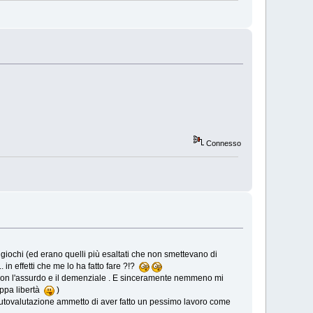
Connesso
 giochi (ed erano quelli più esaltati che non smettevano di
. in effetti che me lo ha fatto fare ?!?
iti con l'assurdo e il demenziale . E sinceramente nemmeno mi
oppa libertà
)
 di autovalutazione ammetto di aver fatto un pessimo lavoro come