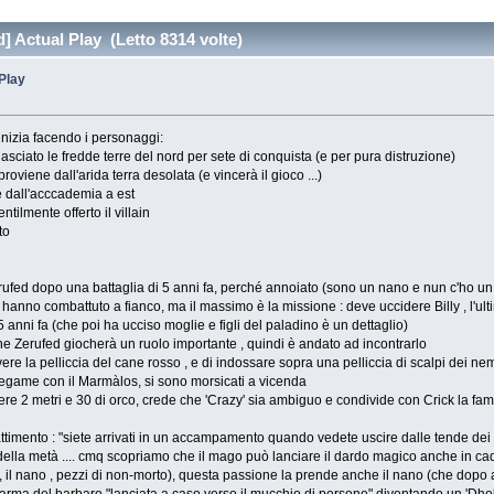
 Actual Play (Letto 8314 volte)
Play
 inizia facendo i personaggi:
asciato le fredde terre del nord per sete di conquista (e per pura distruzione)
oviene dall'arida terra desolata (e vincerà il gioco ...)
 dall'acccademia a est
tilmente offerto il villain
to
rufed dopo una battaglia di 5 anni fa, perché annoiato (sono un nano e nun c'ho un
hé hanno combattuto a fianco, ma il massimo è la missione : deve uccidere Billy , l
5 anni fa (che poi ha ucciso moglie e figli del paladino è un dettaglio)
che Zerufed giocherà un ruolo importante , quindi è andato ad incontrarlo
ere la pelliccia del cane rosso , e di indossare sopra una pelliccia di scalpi dei ne
legame con il Marmàlos, si sono morsicati a vicenda
e 2 metri e 30 di orco, crede che 'Crazy' sia ambiguo e condivide con Crick la fama
imento : "siete arrivati in un accampamento quando vedete uscire dalle tende dei no
 più della metà .... cmq scopriamo che il mago può lanciare il dardo magico anche in c
, il nano , pezzi di non-morto), questa passione la prende anche il nano (che dopo a