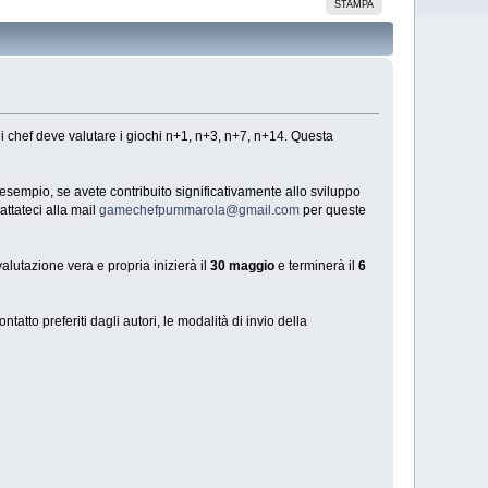
STAMPA
 chef deve valutare i giochi n+1, n+3, n+7, n+14. Questa
 esempio, se avete contribuito significativamente allo sviluppo
attateci alla mail
gamechefpummarola@gmail.com
per queste
lutazione vera e propria inizierà il
30 maggio
e terminerà il
6
ntatto preferiti dagli autori, le modalità di invio della