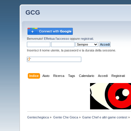
GCG
Benvenuto!
Effettua l'accesso
oppure
registrati
.
Inserisci il nome utente, la password e la durata della sessione.
Indice
Aiuto
Ricerca
Tags
Calendario
Accedi
Registrati
Gentechegioca
»
Gente Che Gioca
»
Game Chef e altri game contest
»