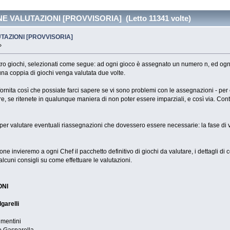
 VALUTAZIONI [PROVVISORIA] (Letto 11341 volte)
AZIONI [PROVVISORIA]
»
ro giochi, selezionati come segue: ad ogni gioco è assegnato un numero n, ed ogni
una coppia di giochi venga valutata due volte.
 fornita così che possiate farci sapere se vi sono problemi con le assegnazioni - per
e, se ritenete in qualunque maniera di non poter essere imparziali, e così via. Cont
per valutare eventuali riassegnazioni che dovessero essere necessarie: la fase di va
ione invieremo a ogni Chef il pacchetto definitivo di giochi da valutare, i dettagli di co
alcuni consigli su come effettuare le valutazioni.
ONI
garelli
imentini