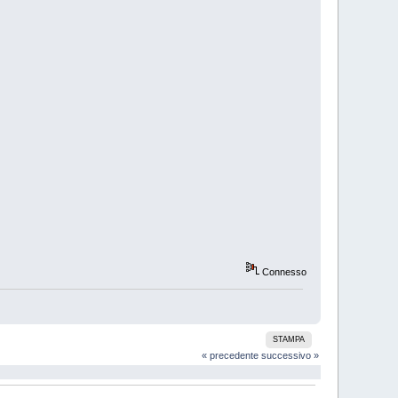
Connesso
STAMPA
« precedente
successivo »