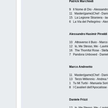
Patrick Marchiodi
9 Il Nome di Dio - Alessandr
11 Master(game)Chef - Danie
15 La Legione Straniera - Ia
6 La Via del Pellegrino - Al
Alessandro Hasimir Piroddi
10 Attraverso il Buio - Marco
12 Io, Me Stesso, Me - Lavini
16 The Thornful Rose - Stefa
7 Pandora Unboxed - Danie
Marco Andreetto
11 Master(game)Chef - Danie
13 Terzo Millennio - Andrea V
1 Tu Mi Turbi - Manuela Soria
8 I Cavalieri dell'Apocalisse 
Daniele Frizzi
12 Io, Me Stesso, Me - Lavini