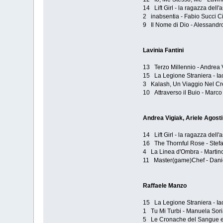
14 Lift Girl - la ragazza dell
2 inabsentia - Fabio Succi C
9 Il Nome di Dio - Alessandr
Lavinia Fantini
13 Terzo Millennio - Andrea V
15 La Legione Straniera - Ia
3 Kalash, Un Viaggio Nel Cr
10 Attraverso il Buio - Marco
Andrea Vigiak, Ariele Agosti
14 Lift Girl - la ragazza dell
16 The Thornful Rose - Stefa
4 La Linea d'Ombra - Martin
11 Master(game)Chef - Danie
Raffaele Manzo
15 La Legione Straniera - Ia
1 Tu Mi Turbi - Manuela Soria
5 Le Cronache del Sangue e d