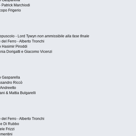
o Gasparella
- Patrick Marchiodi
copo Frigerio
epuscolo - Lord Tywyn
non ammissibile alla fase finale
el Ferro - Alberto Tronchi
o Hasimir Piroddi
nia Dorigatti e Giacomo Vicenzi
o Gasparella
essandro Riccò
 Andreetto
ni & Mattia Bulgarelli
el Ferro - Alberto Tronchi
le Di Rubbo
le Frizzi
imentini