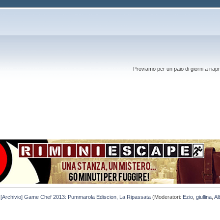
Proviamo per un paio di giorni a riapr
[Archivio] Game Chef 2013: Pummarola Ediscion, La Ripassata
(Moderatori:
Ezio
,
giullina
,
Al