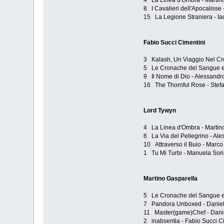
4 La Linea d'Ombra - Martin
8 I Cavalieri dell'Apocalisse 
15 La Legione Straniera - Ia
Fabio Succi Cimentini
3 Kalash, Un Viaggio Nel Cr
5 Le Cronache del Sangue e d
9 Il Nome di Dio - Alessandr
16 The Thornful Rose - Stefa
Lord Tywyn
4 La Linea d'Ombra - Martin
6 La Via del Pellegrino - Al
10 Attraverso il Buio - Marco
1 Tu Mi Turbi - Manuela Soria
Martino Gasparella
5 Le Cronache del Sangue e d
7 Pandora Unboxed - Danie
11 Master(game)Chef - Danie
2 inabsentia - Fabio Succi C