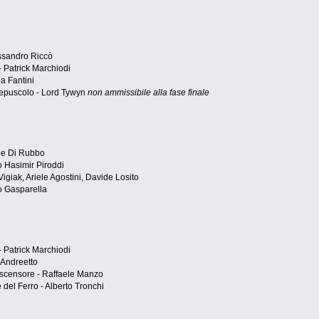
essandro Riccò
- Patrick Marchiodi
a Fantini
epuscolo - Lord Tywyn
non ammissibile alla fase finale
le Di Rubbo
o Hasimir Piroddi
igiak, Ariele Agostini, Davide Losito
o Gasparella
- Patrick Marchiodi
 Andreetto
'ascensore - Raffaele Manzo
el Ferro - Alberto Tronchi