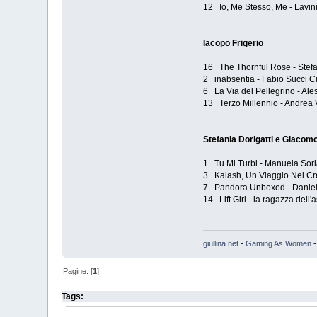
12 Io, Me Stesso, Me - Lavini
Iacopo Frigerio
16 The Thornful Rose - Stefa
2 inabsentia - Fabio Succi C
6 La Via del Pellegrino - Al
13 Terzo Millennio - Andrea V
Stefania Dorigatti e Giacomo
1 Tu Mi Turbi - Manuela Soria
3 Kalash, Un Viaggio Nel Cr
7 Pandora Unboxed - Danie
14 Lift Girl - la ragazza dell
giullina.net
-
Gaming As Women
Pagine: [
1
]
Tags: