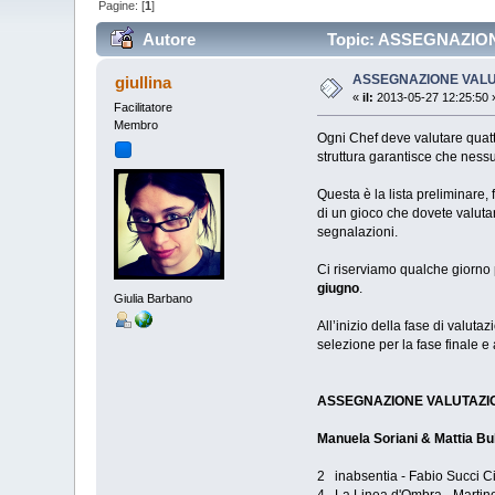
Pagine: [
1
]
Autore
Topic: ASSEGNAZIONE
ASSEGNAZIONE VALUT
giullina
«
il:
2013-05-27 12:25:50 
Facilitatore
Membro
Ogni Chef deve valutare quatt
struttura garantisce che ness
Questa è la lista preliminare,
di un gioco che dovete valutar
segnalazioni.
Ci riserviamo qualche giorno 
giugno
.
Giulia Barbano
All’inizio della fase di valutaz
selezione per la fase finale e 
ASSEGNAZIONE VALUTAZI
Manuela Soriani & Mattia Bul
2 inabsentia - Fabio Succi C