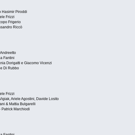
o Hasimir Piroddi
le Frizzi
copo Frigerio
essandro Riccò
 Andreetto
a Fantini
nia Dorigatti e Giacomo Vicenzi
le Di Rubbo
le Frizzi
igiak, Ariele Agostini, Davide Losito
ni & Mattia Bulgarelli
- Patrick Marchiodi
a Fantini