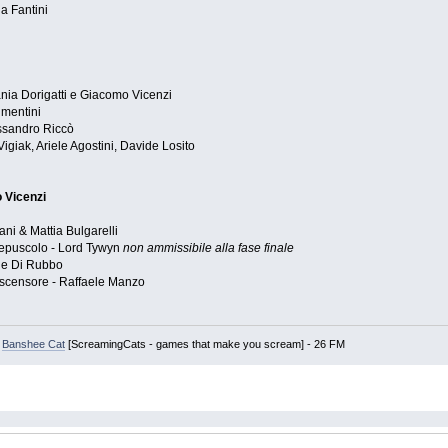
a Fantini
nia Dorigatti e Giacomo Vicenzi
imentini
essandro Riccò
igiak, Ariele Agostini, Davide Losito
 Vicenzi
ni & Mattia Bulgarelli
epuscolo - Lord Tywyn
non ammissibile alla fase finale
le Di Rubbo
'ascensore - Raffaele Manzo
-
Banshee Cat
[ScreamingCats - games that make you scream] - 26 FM