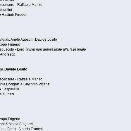
'ascensore - Raffaele Manzo
imentini
o Hasimir Piroddi
igiak, Ariele Agostini, Davide Losito
copo Frigerio
epuscolo - Lord Tywyn
non ammissibile alla fase finale
 Andreetto
ni, Davide Losito
'ascensore - Raffaele Manzo
nia Dorigatti e Giacomo Vicenzi
o Gasparella
le Frizzi
copo Frigerio
ni & Mattia Bulgarelli
el Ferro - Alberto Tronchi