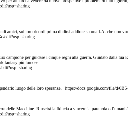
ivo per aiutarci a vedere da nuove prospettive i problemi di tutti i giorn
dit?usp=sharing
di amici, sui loro ricordi prima di dirsi addio e su una I.A. che non vu
/edit?usp=sharing
uo campione per guidare i cinque regni alla guerra. Guidato dalla tua Es
e dark fantasy più famose
edit?usp=sharing
al leggendario luogo delle loro speranze. https://docs.google.com/fi
rra delle Macchine. Riuscirà la fiducia a vincere la paranoia o l’umani
dit?usp=sharing