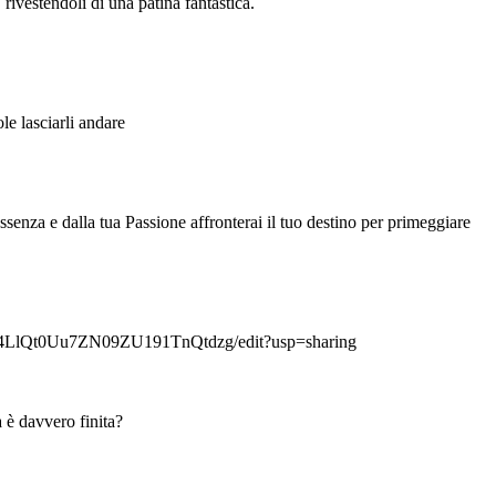
i, rivestendoli di una patina fantastica.
ole lasciarli andare
senza e dalla tua Passione affronterai il tuo destino per primeggiare
le/d/0B54LlQt0Uu7ZN09ZU191TnQtdzg/edit?usp=sharing
tà è davvero finita?