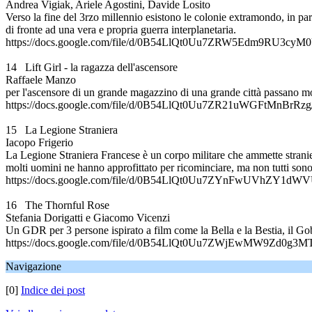
Andrea Vigiak, Ariele Agostini, Davide Losito
Verso la fine del 3rzo millennio esistono le colonie extramondo, in par
di fronte ad una vera e propria guerra interplanetaria.
https://docs.google.com/file/d/0B54LlQt0Uu7ZRW5Edm9RU3cyM0U
14 Lift Girl - la ragazza dell'ascensore
Raffaele Manzo
per l'ascensore di un grande magazzino di una grande città passano mo
https://docs.google.com/file/d/0B54LlQt0Uu7ZR21uWGFtMnBrRzg/
15 La Legione Straniera
Iacopo Frigerio
La Legione Straniera Francese è un corpo militare che ammette stranieri
molti uomini ne hanno approfittato per ricominciare, ma non tutti sono 
https://docs.google.com/file/d/0B54LlQt0Uu7ZYnFwUVhZY1dWVU
16 The Thornful Rose
Stefania Dorigatti e Giacomo Vicenzi
Un GDR per 3 persone ispirato a film come la Bella e la Bestia, il Go
https://docs.google.com/file/d/0B54LlQt0Uu7ZWjEwMW9Zd0g3MTA
Navigazione
[0]
Indice dei post