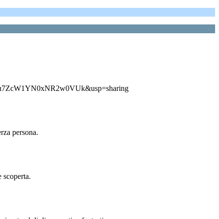
0B54LlQt0Uu7ZcW1YN0xNR2w0VUk&usp=sharing
 terza persona.
o e scoperta.