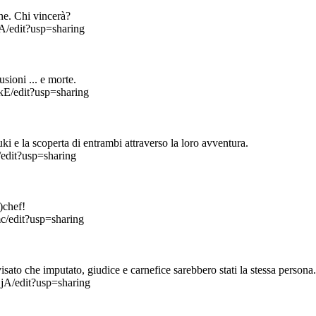
sone. Chi vincerà?
/edit?usp=sharing
lusioni ... e morte.
/edit?usp=sharing
uki e la scoperta di entrambi attraverso la loro avventura.
dit?usp=sharing
me)chef!
/edit?usp=sharing
isato che imputato, giudice e carnefice sarebbero stati la stessa person
A/edit?usp=sharing