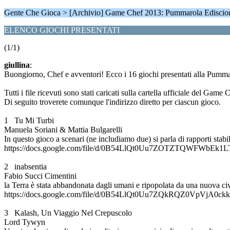
Gente Che Gioca > [Archivio] Game Chef 2013: Pummarola Ediscion
ELENCO GIOCHI PRESENTATI
(1/1)
giullina
:
Buongiorno, Chef e avventori! Ecco i 16 giochi presentati alla Pumma
Tutti i file ricevuti sono stati caricati sulla cartella ufficiale
Di seguito troverete comunque l'indirizzo diretto per ciascun gioco.
1 Tu Mi Turbi
Manuela Soriani & Mattia Bulgarelli
In questo gioco a scenari (ne includiamo due) si parla di rapporti stab
https://docs.google.com/file/d/0B54LlQt0Uu7ZOTZTQWFWbEk1LTg
2 inabsentia
Fabio Succi Cimentini
la Terra è stata abbandonata dagli umani e ripopolata da una nuova c
https://docs.google.com/file/d/0B54LlQt0Uu7ZQkRQZ0VpVjA0ckk/
3 Kalash, Un Viaggio Nel Crepuscolo
Lord Tywyn