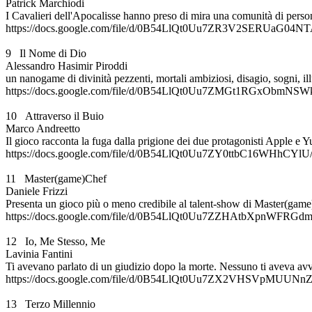
Patrick Marchiodi
I Cavalieri dell'Apocalisse hanno preso di mira una comunità di per
https://docs.google.com/file/d/0B54LlQt0Uu7ZR3V2SERUaG04NTA
9 Il Nome di Dio
Alessandro Hasimir Piroddi
un nanogame di divinità pezzenti, mortali ambiziosi, disagio, sogni, il
https://docs.google.com/file/d/0B54LlQt0Uu7ZMGt1RGxObmNSWkE
10 Attraverso il Buio
Marco Andreetto
Il gioco racconta la fuga dalla prigione dei due protagonisti Apple e Y
https://docs.google.com/file/d/0B54LlQt0Uu7ZY0ttbC16WHhCYlU/e
11 Master(game)Chef
Daniele Frizzi
Presenta un gioco più o meno credibile al talent-show di Master(ga
https://docs.google.com/file/d/0B54LlQt0Uu7ZZHAtbXpnWFRGdmc
12 Io, Me Stesso, Me
Lavinia Fantini
Ti avevano parlato di un giudizio dopo la morte. Nessuno ti aveva avv
https://docs.google.com/file/d/0B54LlQt0Uu7ZX2VHSVpMUUNnZj
13 Terzo Millennio