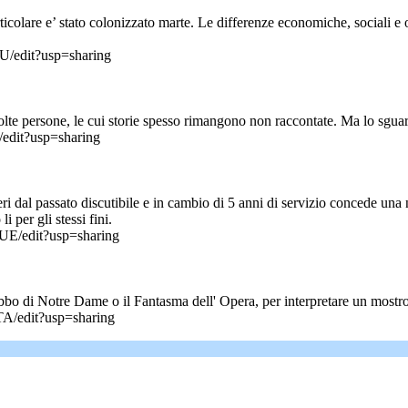
ticolare e’ stato colonizzato marte. Le differenze economiche, sociali e o
/edit?usp=sharing
lte persone, le cui storie spesso rimangono non raccontate. Ma lo sgua
edit?usp=sharing
 dal passato discutibile e in cambio di 5 anni di servizio concede una n
li per gli stessi fini.
E/edit?usp=sharing
bbo di Notre Dame o il Fantasma dell' Opera, per interpretare un mostr
/edit?usp=sharing