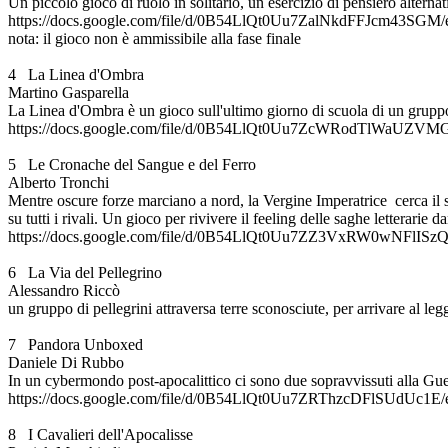
Un piccolo gioco di ruolo in solitario, un esercizio di pensiero alternat
https://docs.google.com/file/d/0B54LlQt0Uu7ZalNkdFFJcm43SGM/e
nota: il gioco non è ammissibile alla fase finale
4 La Linea d'Ombra
Martino Gasparella
La Linea d'Ombra è un gioco sull'ultimo giorno di scuola di un gruppo 
https://docs.google.com/file/d/0B54LlQt0Uu7ZcWRodTlWaUZVMGc
5 Le Cronache del Sangue e del Ferro
Alberto Tronchi
Mentre oscure forze marciano a nord, la Vergine Imperatrice cerca il s
su tutti i rivali. Un gioco per rivivere il feeling delle saghe letterari
https://docs.google.com/file/d/0B54LlQt0Uu7ZZ3VxRW0wNFlISzQ/
6 La Via del Pellegrino
Alessandro Riccò
un gruppo di pellegrini attraversa terre sconosciute, per arrivare 
7 Pandora Unboxed
Daniele Di Rubbo
In un cybermondo post-apocalittico ci sono due sopravvissuti alla Gue
https://docs.google.com/file/d/0B54LlQt0Uu7ZRThzcDFlSUdUc1E/e
8 I Cavalieri dell'Apocalisse