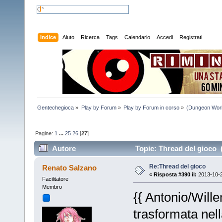
Indice
Aiuto
Ricerca
Tags
Calendario
Accedi
Registrati
Gentechegioca
»
Play by Forum
»
Play by Forum in corso
»
(Dungeon Worl
Pagine:
1
...
25
26
[
27
]
Autore
Topic: Thread del gioco (
Re:Thread del gioco
Renato Salzano
«
Risposta #390 il:
2013-10-2
Facilitatore
Membro
{{ Antonio/Wille
trasformata nel