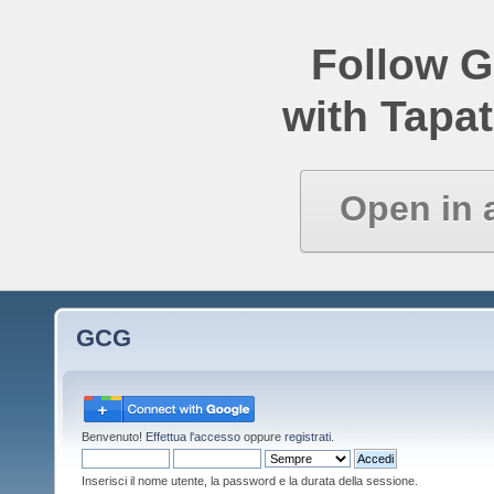
Follow 
with Tapat
Open in 
GCG
Benvenuto!
Effettua l'accesso
oppure
registrati
.
Inserisci il nome utente, la password e la durata della sessione.