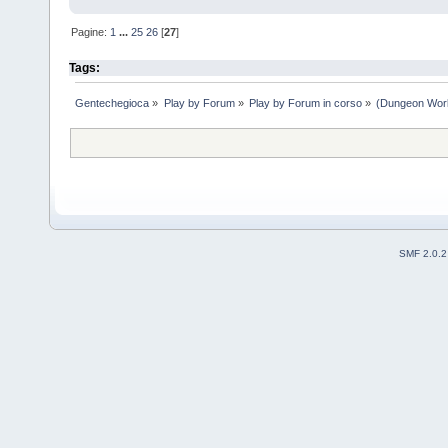
Pagine:
1
...
25
26
[
27
]
Tags:
Gentechegioca
»
Play by Forum
»
Play by Forum in corso
»
(Dungeon Worl
SMF 2.0.2