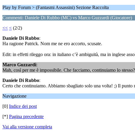
Play by Forum > (Fantasmi Assassini) Sezione Raccolta
Commenti: Daniele Di Rubbo (MC) vs Marco Guzzardi (Giocatore)
<<
<
(2/2)
Daniele Di Rubbo
:
Ha ragione Patrick. Nom me ne ero accorto, scusate.
Edit: in effetti rileggo ora: in italiano c’è ambiguità, ma in inglese a
Marco Guzzardi
:
Mah, così per me è impossibile. Che facciamo, continuiamo lo stesso? 
Daniele Di Rubbo
:
Certo che continuiamo. Abbiamo sbagliato solo una volta! ;) Il punto 
Navigazione
[0]
Indice dei post
[*]
Pagina precedente
Vai alla versione completa