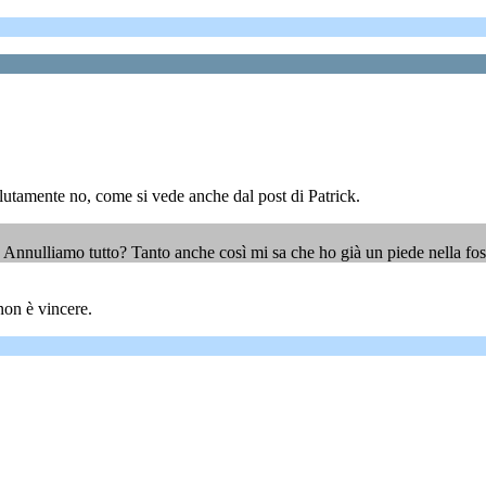
ssolutamente no, come si vede anche dal post di Patrick.
Annulliamo tutto? Tanto anche così mi sa che ho già un piede nella foss
non è vincere.