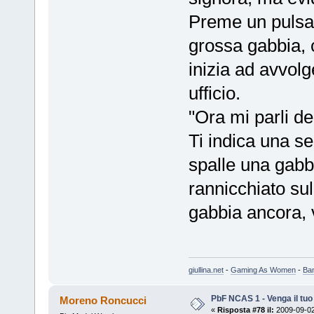
Preme un pulsant
grossa gabbia, 
inizia ad avvolge
ufficio.
"Ora mi parli de
Ti indica una se
spalle una gabb
rannicchiato sul
gabbia ancora, 
giullina.net
-
Gaming As Women
-
Ba
PbF NCAS 1 - Venga il tu
Moreno Roncucci
«
Risposta #78 il:
2009-09-02