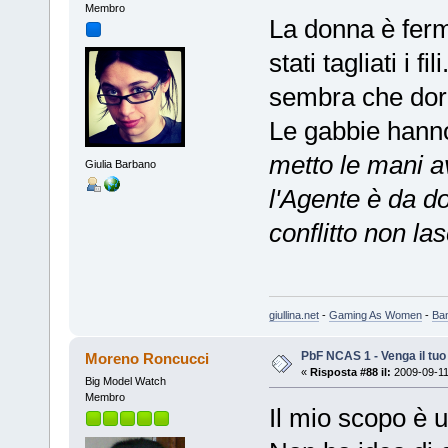
Membro
La donna è ferm
stati tagliati i 
sembra che do
Le gabbie hann
metto le mani av
Giulia Barbano
l'Agente è da d
conflitto non las
giullina.net
-
Gaming As Women
-
Ba
PbF NCAS 1 - Venga il tu
Moreno Roncucci
«
Risposta #88 il:
2009-09-11
Big Model Watch
Membro
Il mio scopo è u