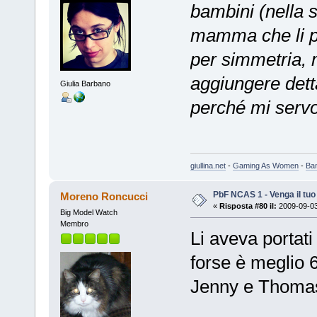
bambini (nella s
mamma che li p
per simmetria, 
aggiungere dett
Giulia Barbano
perché mi servon
giullina.net
-
Gaming As Women
-
Ba
PbF NCAS 1 - Venga il tu
Moreno Roncucci
«
Risposta #80 il:
2009-09-03
Big Model Watch
Membro
Li aveva portati
forse è meglio 
Jenny e Thomas