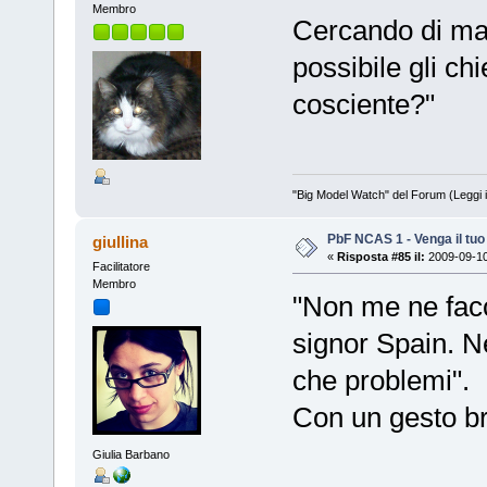
Membro
Cercando di ma
possibile gli ch
cosciente?"
"Big Model Watch" del Forum (Leggi 
PbF NCAS 1 - Venga il tu
giullina
«
Risposta #85 il:
2009-09-10
Facilitatore
Membro
"Non me ne facc
signor Spain. N
che problemi".
Con un gesto br
Giulia Barbano