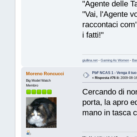
"Agente delle T
"Vai, l'Agente v
raccontaci com'
i fatti!"
giullina.net
-
Gaming As Women
-
Ba
PbF NCAS 1 - Venga il tu
Moreno Roncucci
«
Risposta #76 il:
2009-08-16
Big Model Watch
Membro
Cercando di non
porta, la apro e
mano in tasca co