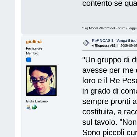
contento se qual
"Big Model Watch" del Forum (Leggi 
PbF NCAS 1 - Venga il tu
giullina
«
Risposta #83 il:
2009-09-08
Facilitatore
Membro
"Un gruppo di di
avesse per me q
loro e il Re Pe
in grado di com
sempre pronti a o
Giulia Barbano
costituita, a ra
sul tavolo. "Non 
Sono piccoli cur