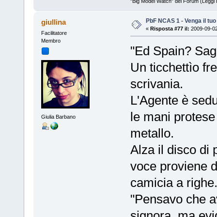
"Big Model Watch" del Forum (Leggi 
PbF NCAS 1 - Venga il tu
giullina
«
Risposta #77 il:
2009-09-02
Facilitatore
Membro
"Ed Spain? Sagg
Un ticchettìo fr
scrivania.
L'Agente è sedu
le mani protese
Giulia Barbano
metallo.
Alza il disco di 
voce proviene d
camicia a righe
"Pensavo che av
signora, ma evi