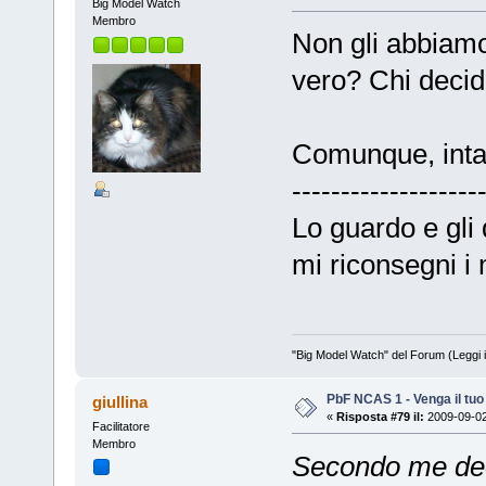
Big Model Watch
Membro
Non gli abbiamo
vero? Chi decid
Comunque, intan
-------------------
Lo guardo e gli 
mi riconsegni i 
"Big Model Watch" del Forum (Leggi 
PbF NCAS 1 - Venga il tu
giullina
«
Risposta #79 il:
2009-09-02
Facilitatore
Membro
Secondo me deci