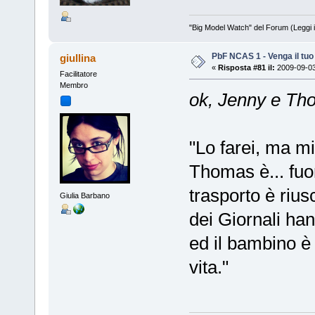
"Big Model Watch" del Forum (Leggi 
PbF NCAS 1 - Venga il tu
giullina
«
Risposta #81 il:
2009-09-03
Facilitatore
Membro
ok, Jenny e Th
"Lo farei, ma mi 
Thomas è... fuor
trasporto è riusc
Giulia Barbano
dei Giornali han
ed il bambino è
vita."