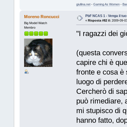
giullina.net
-
Gaming As Women
-
Ba
PbF NCAS 1 - Venga il tu
Moreno Roncucci
«
Risposta #82 il:
2009-09-03
Big Model Watch
Membro
"I ragazzi dei gi
(questa convers
capire chi è qu
fronte e cosa è
luogo di perdere
Cercherò di sap
può rimediare, a
mi stupisco di q
hanno fatto, dop