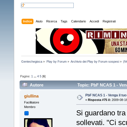
Indice
Aiuto
Ricerca
Tags
Calendario
Accedi
Registrati
Gentechegioca
»
Play by Forum
»
Archivio dei Play by Forum sospesi
»
(N
Pagine:
1
...
4
5
[
6
]
Autore
Topic: PbF NCAS 1 - Veng
PbF NCAS 1 - Venga il tu
giullina
«
Risposta #75 il:
2009-08-16
Facilitatore
Membro
Si guardano tra 
sollevati. "Ci s