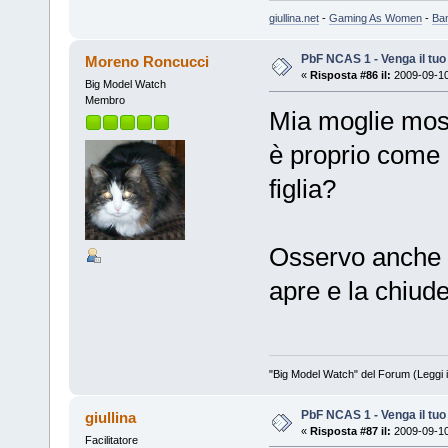
giullina.net
-
Gaming As Women
-
Ba
PbF NCAS 1 - Venga il tu
Moreno Roncucci
«
Risposta #86 il:
2009-09-10
Big Model Watch
Membro
Mia moglie most
è proprio come
figlia?
Osservo anche c
apre e la chiud
"Big Model Watch" del Forum (Leggi 
PbF NCAS 1 - Venga il tu
giullina
«
Risposta #87 il:
2009-09-10
Facilitatore