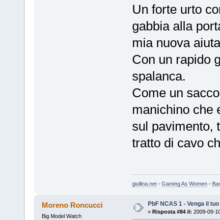
Un forte urto co
gabbia alla port
mia nuova aiuta
Con un rapido ge
spalanca.
Come un sacco d
manichino che e
sul pavimento, t
tratto di cavo c
giullina.net
-
Gaming As Women
-
Ba
PbF NCAS 1 - Venga il tu
Moreno Roncucci
«
Risposta #84 il:
2009-09-10
Big Model Watch