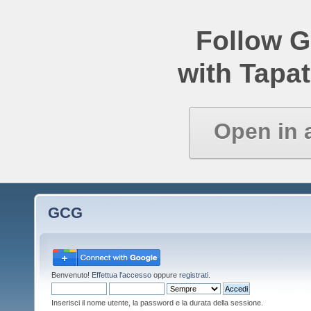
Follow 
with Tapat
Open in 
GCG
Benvenuto!
Effettua l'accesso
oppure
registrati
.
Inserisci il nome utente, la password e la durata della sessione.