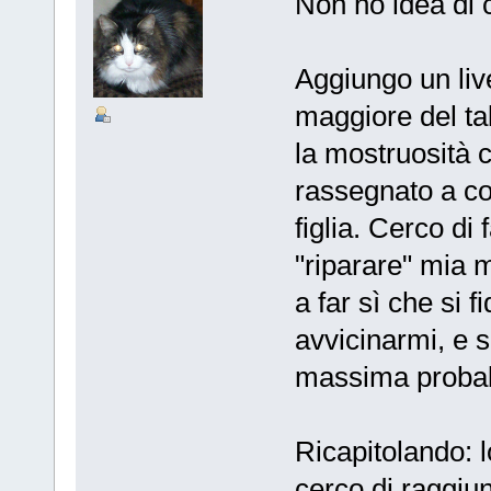
Non ho idea di 
Aggiungo un live
maggiore del ta
la mostruosità 
rassegnato a co
figlia. Cerco di
"riparare" mia 
a far sì che si 
avvicinarmi, e s
massima probabil
Ricapitolando: l
cerco di raggiu