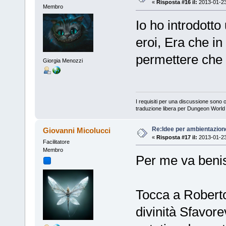
«
Risposta #16 il:
2013-01-23
Membro
Io ho introdotto
eroi, Era che in
permettere che p
Giorgia Menozzi
I requisiti per una discussione sono 
traduzione libera per Dungeon Worl
Re:Idee per ambientazion
Giovanni Micolucci
«
Risposta #17 il:
2013-01-23
Facilitatore
Membro
Per me va benis
Tocca a Roberto
divinità Sfavore