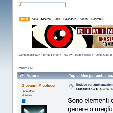
Indice
Aiuto
Ricerca
Tags
Calendario
Accedi
Registrati
Gentechegioca
»
Play by Forum
»
Play by Forum in corso
»
(Deus Opera)
Pagine:
1
[
2
]
Autore
Topic: Idee per ambientaz
Re:Idee per ambientazion
Giovanni Micolucci
«
Risposta #15 il:
2013-01-21
Facilitatore
Membro
Sono elementi c
genere o meglio