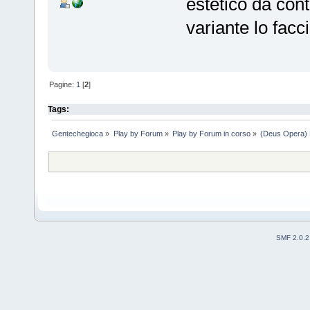
estetico da con
variante lo facc
Pagine:
1
[
2
]
Tags:
Gentechegioca
»
Play by Forum
»
Play by Forum in corso
»
(Deus Opera)
SMF 2.0.2