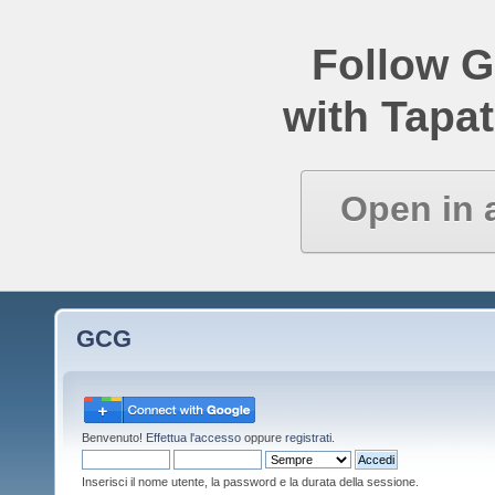
Follow 
with Tapat
Open in 
GCG
Benvenuto!
Effettua l'accesso
oppure
registrati
.
Inserisci il nome utente, la password e la durata della sessione.