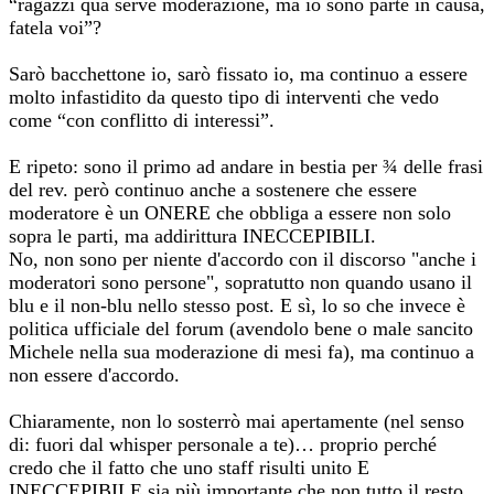
“ragazzi qua serve moderazione, ma io sono parte in causa,
fatela voi”?
Sarò bacchettone io, sarò fissato io, ma continuo a essere
molto infastidito da questo tipo di interventi che vedo
come “con conflitto di interessi”.
E ripeto: sono il primo ad andare in bestia per ¾ delle frasi
del rev. però continuo anche a sostenere che essere
moderatore è un ONERE che obbliga a essere non solo
sopra le parti, ma addirittura INECCEPIBILI.
No, non sono per niente d'accordo con il discorso "anche i
moderatori sono persone", sopratutto non quando usano il
blu e il non-blu nello stesso post. E sì, lo so che invece è
politica ufficiale del forum (avendolo bene o male sancito
Michele nella sua moderazione di mesi fa), ma continuo a
non essere d'accordo.
Chiaramente, non lo sosterrò mai apertamente (nel senso
di: fuori dal whisper personale a te)… proprio perché
credo che il fatto che uno staff risulti unito E
INECCEPIBILE sia più importante che non tutto il resto.