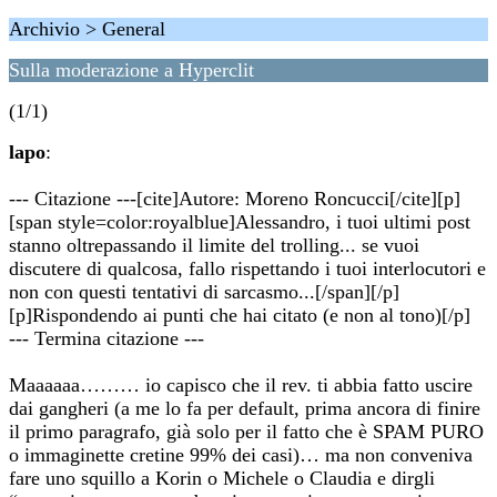
Archivio > General
Sulla moderazione a Hyperclit
(1/1)
lapo
:
--- Citazione ---[cite]Autore: Moreno Roncucci[/cite][p]
[span style=color:royalblue]Alessandro, i tuoi ultimi post
stanno oltrepassando il limite del trolling... se vuoi
discutere di qualcosa, fallo rispettando i tuoi interlocutori e
non con questi tentativi di sarcasmo...[/span][/p]
[p]Rispondendo ai punti che hai citato (e non al tono)[/p]
--- Termina citazione ---
Maaaaaa……… io capisco che il rev. ti abbia fatto uscire
dai gangheri (a me lo fa per default, prima ancora di finire
il primo paragrafo, già solo per il fatto che è SPAM PURO
o immaginette cretine 99% dei casi)… ma non conveniva
fare uno squillo a Korin o Michele o Claudia e dirgli