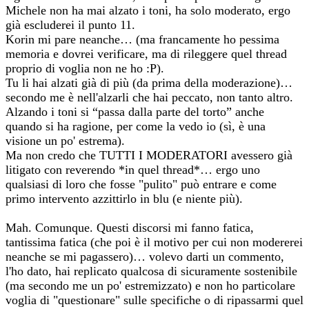
Michele non ha mai alzato i toni, ha solo moderato, ergo
già escluderei il punto 11.
Korin mi pare neanche… (ma francamente ho pessima
memoria e dovrei verificare, ma di rileggere quel thread
proprio di voglia non ne ho :P).
Tu li hai alzati già di più (da prima della moderazione)…
secondo me è nell'alzarli che hai peccato, non tanto altro.
Alzando i toni si “passa dalla parte del torto” anche
quando si ha ragione, per come la vedo io (sì, è una
visione un po' estrema).
Ma non credo che TUTTI I MODERATORI avessero già
litigato con reverendo *in quel thread*… ergo uno
qualsiasi di loro che fosse "pulito" può entrare e come
primo intervento azzittirlo in blu (e niente più).
Mah. Comunque. Questi discorsi mi fanno fatica,
tantissima fatica (che poi è il motivo per cui non modererei
neanche se mi pagassero)… volevo darti un commento,
l'ho dato, hai replicato qualcosa di sicuramente sostenibile
(ma secondo me un po' estremizzato) e non ho particolare
voglia di "questionare" sulle specifiche o di ripassarmi quel