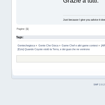
Grazie a tutti.
Just because I give you advice it doe
Pagine: [
1
]
Tags:
Gentechegioca
»
Gente Che Gioca
»
Game Chef e altri game contest
»
[AR
[Ezio] Quando Coyote visitò la Terra, e dei guai che ne venirono
SMF 2.0.2