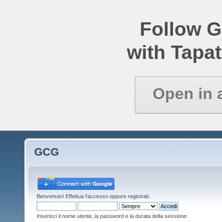
Follow 
with Tapat
Open in 
GCG
Benvenuto!
Effettua l'accesso
oppure
registrati
.
Inserisci il nome utente, la password e la durata della sessione.