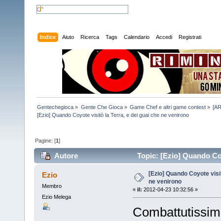
Indice
Aiuto
Ricerca
Tags
Calendario
Accedi
Registrati
Gentechegioca
»
Gente Che Gioca
»
Game Chef e altri game contest
»
[AR
[Ezio] Quando Coyote visitò la Terra, e dei guai che ne venirono
Pagine: [
1
]
Autore
Topic: [Ezio] Quando Coy
volte)
[Ezio] Quando Coyote visit
Ezio
ne venirono
Membro
«
il:
2012-04-23 10:32:56 »
Ezio Melega
Combattutissimo