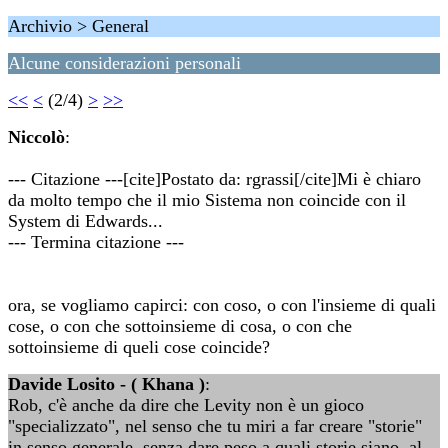
Archivio > General
Alcune considerazioni personali
<<
<
(2/4)
>
>>
Niccolò
:
--- Citazione ---[cite]Postato da: rgrassi[/cite]Mi è chiaro
da molto tempo che il mio Sistema non coincide con il
System di Edwards...
--- Termina citazione ---
ora, se vogliamo capirci: con coso, o con l'insieme di quali
cose, o con che sottoinsieme di cosa, o con che
sottoinsieme di queli cose coincide?
Davide Losito - ( Khana )
:
Rob, c'è anche da dire che Levity non è un gioco
"specializzato", nel senso che tu miri a far creare "storie"
in senso generale, senza dare peso a quali storie siano, al