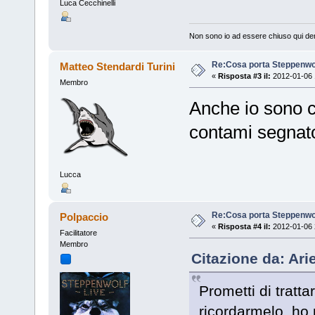
Luca Cecchinelli
Non sono io ad essere chiuso qui den
Re:Cosa porta Steppenwo
Matteo Stendardi Turini
«
Risposta #3 il:
2012-01-06 
Membro
Anche io sono c
contami segnat
Lucca
Re:Cosa porta Steppenwo
Polpaccio
«
Risposta #4 il:
2012-01-06 
Facilitatore
Membro
Citazione da: Ari
Prometti di tratt
ricordarmelo, ho