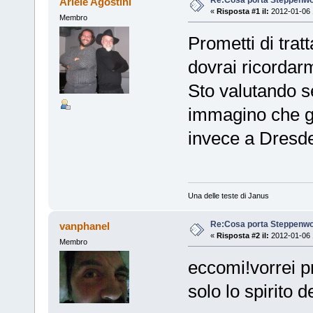
Ariele Agostini
«
Risposta #1 il:
2012-01-06 
Membro
Prometti di trat
dovrai ricorda
Sto valutando s
immagino che gu
invece a Dresde
Una delle teste di Janus
Re:Cosa porta Steppenwo
vanphanel
«
Risposta #2 il:
2012-01-06 
Membro
eccomi!vorrei p
solo lo spirito d