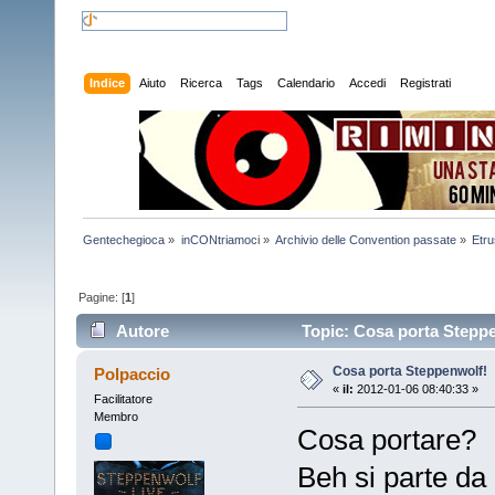
Indice
Aiuto
Ricerca
Tags
Calendario
Accedi
Registrati
Gentechegioca
»
inCONtriamoci
»
Archivio delle Convention passate
»
Etr
Pagine: [
1
]
Autore
Topic: Cosa porta Steppe
Cosa porta Steppenwolf!
Polpaccio
«
il:
2012-01-06 08:40:33 »
Facilitatore
Membro
Cosa portare?
Beh si parte da