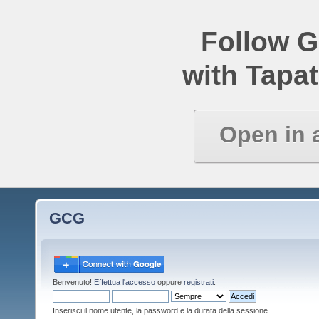
Follow 
with Tapat
Open in 
GCG
Benvenuto!
Effettua l'accesso
oppure
registrati
.
Inserisci il nome utente, la password e la durata della sessione.