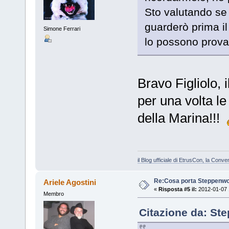
Sto valutando se
guarderò prima il
Simone Ferrari
lo possono provar
Bravo Figliolo, 
per una volta le
della Marina!!!
il Blog ufficiale di EtrusCon, la Conv
Re:Cosa porta Steppenwo
Ariele Agostini
«
Risposta #5 il:
2012-01-07 
Membro
Citazione da: Ste