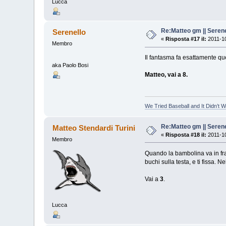
Lucca
Re:Matteo gm || Serene
Serenello
«
Risposta #17 il:
2011-10
Membro
Il fantasma fa esattamente q
aka Paolo Bosi
Matteo, vai a 8.
We Tried Baseball and It Didn’t 
Re:Matteo gm || Serene
Matteo Stendardi Turini
«
Risposta #18 il:
2011-10
Membro
Quando la bambolina va in frant
buchi sulla testa, e ti fissa. Ne
Vai a
3
.
Lucca