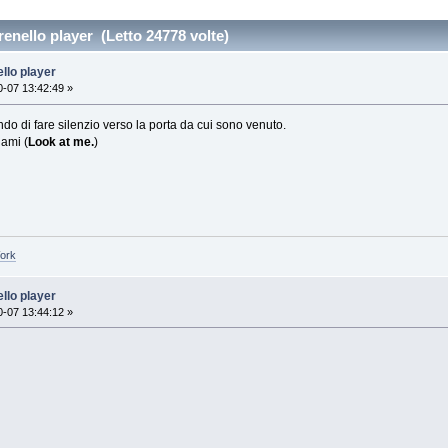
enello player (Letto 24778 volte)
llo player
-07 13:42:49 »
ndo di fare silenzio verso la porta da cui sono venuto.
dami (
Look at me.
)
Work
llo player
-07 13:44:12 »