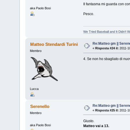
Il fantasma mi guarda con c
aka Paolo Bosi
Pesco.
We Tried Baseball and It Didn’t 
Re:Matteo gm || Serene
Matteo Stendardi Turini
«
Risposta #24 il:
2011-10
Membro
4. Se non ho sbagliato di nuo
Lucca
Re:Matteo gm || Serene
Serenello
«
Risposta #25 il:
2011-10
Membro
Giusto.
aka Paolo Bosi
Matteo vai a 13.