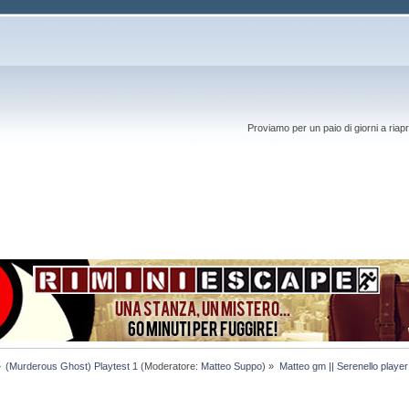
Proviamo per un paio di giorni a riapr
»
(Murderous Ghost) Playtest 1
(Moderatore:
Matteo Suppo
) »
Matteo gm || Serenello player