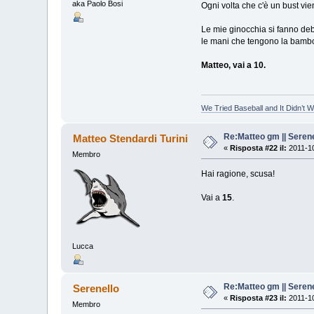
aka Paolo Bosi
Ogni volta che c'è un bust vie
Le mie ginocchia si fanno deb
le mani che tengono la bambo
Matteo, vai a 10.
We Tried Baseball and It Didn’t 
Re:Matteo gm || Serene
Matteo Stendardi Turini
«
Risposta #22 il:
2011-10
Membro
Hai ragione, scusa!
Vai a
15
.
Lucca
Re:Matteo gm || Serene
Serenello
«
Risposta #23 il:
2011-10
Membro