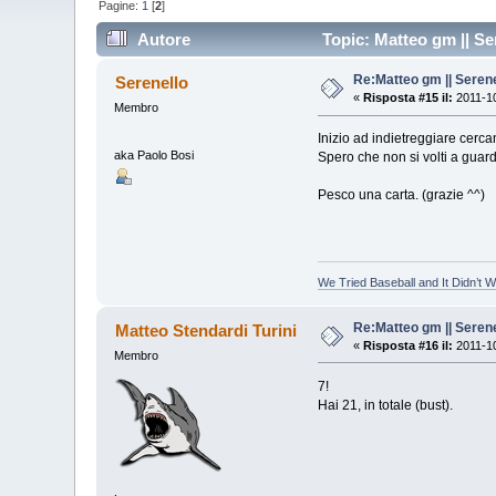
Pagine:
1
[
2
]
Autore
Topic: Matteo gm || Ser
Re:Matteo gm || Serene
Serenello
«
Risposta #15 il:
2011-10
Membro
Inizio ad indietreggiare cerca
aka Paolo Bosi
Spero che non si volti a guar
Pesco una carta. (grazie ^^)
We Tried Baseball and It Didn’t 
Re:Matteo gm || Serene
Matteo Stendardi Turini
«
Risposta #16 il:
2011-10
Membro
7!
Hai 21, in totale (bust).