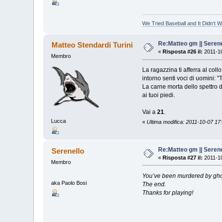
We Tried Baseball and It Didn’t 
Re:Matteo gm || Serene
Matteo Stendardi Turini
«
Risposta #26 il:
2011-10
Membro
La ragazzina ti afferra al col
intorno senti voci di uomini: "
La carne morta dello spettro di
ai tuoi piedi.
Vai a
21
.
Lucca
«
Ultima modifica: 2011-10-07 17:
Re:Matteo gm || Serene
Serenello
«
Risposta #27 il:
2011-10
Membro
You’ve been murdered by gho
aka Paolo Bosi
The end.
Thanks for playing!