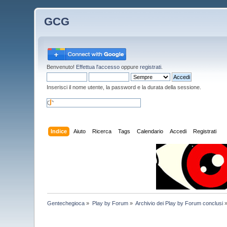
GCG
Benvenuto!
Effettua l'accesso
oppure
registrati
.
Inserisci il nome utente, la password e la durata della sessione.
Indice
Aiuto
Ricerca
Tags
Calendario
Accedi
Registrati
Gentechegioca
»
Play by Forum
»
Archivio dei Play by Forum conclusi