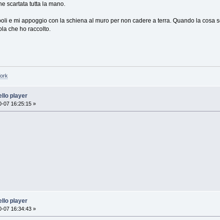
ne scartata tutta la mano.
oli e mi appoggio con la schiena al muro per non cadere a terra. Quando la cosa sca
la che ho raccolto.
Work
llo player
-07 16:25:15 »
llo player
-07 16:34:43 »