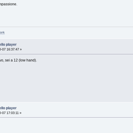
ompassione.
Work
llo player
-07 16:37:47 »
vo, sei a 12 (low hand).
llo player
-07 17:03:11 »