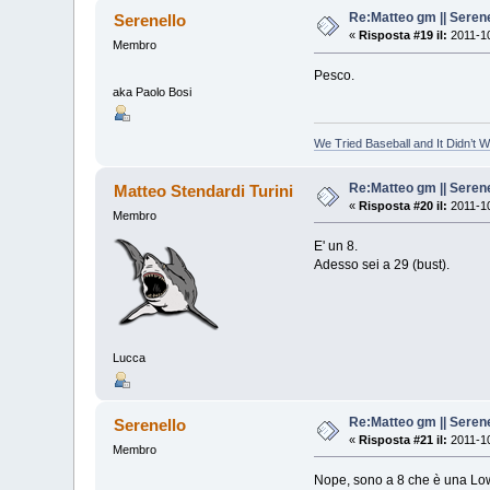
Re:Matteo gm || Serene
Serenello
«
Risposta #19 il:
2011-10
Membro
Pesco.
aka Paolo Bosi
We Tried Baseball and It Didn’t 
Re:Matteo gm || Serene
Matteo Stendardi Turini
«
Risposta #20 il:
2011-10
Membro
E' un 8.
Adesso sei a 29 (bust).
Lucca
Re:Matteo gm || Serene
Serenello
«
Risposta #21 il:
2011-10
Membro
Nope, sono a 8 che è una Lo