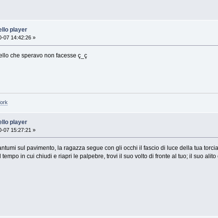
llo player
-07 14:42:26 »
uello che speravo non facesse ç_ç
Work
llo player
-07 15:27:21 »
umi sul pavimento, la ragazza segue con gli occhi il fascio di luce della tua torcia. Sol
l tempo in cui chiudi e riapri le palpebre, trovi il suo volto di fronte al tuo; il suo alito