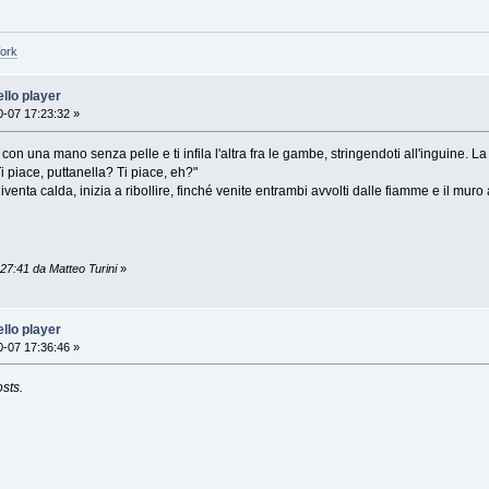
Work
llo player
-07 17:23:32 »
lo con una mano senza pelle e ti infila l'altra fra le gambe, stringendoti all'inguine
Ti piace, puttanella? Ti piace, eh?"
venta calda, inizia a ribollire, finché venite entrambi avvolti dalle fiamme e il muro
27:41 da Matteo Turini
»
llo player
-07 17:36:46 »
sts.