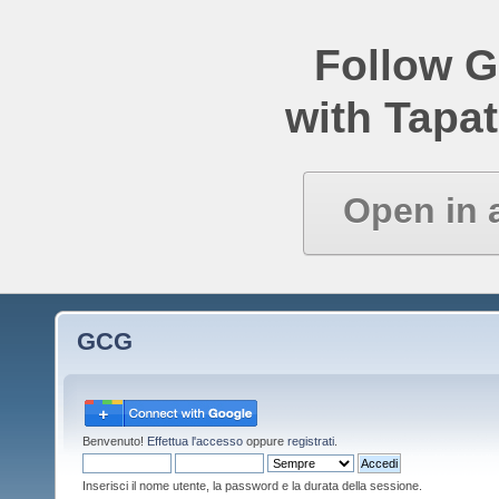
Follow 
with Tapat
Open in 
GCG
Benvenuto!
Effettua l'accesso
oppure
registrati
.
Inserisci il nome utente, la password e la durata della sessione.