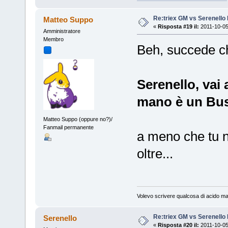
Re:triex GM vs Serenello 
Matteo Suppo
«
Risposta #19 il:
2011-10-05
Amministratore
Membro
Beh, succede che
Serenello, vai a
mano è un Bu
Matteo Suppo (oppure no?)/
Fanmail permanente
a meno che tu n
oltre...
Volevo scrivere qualcosa di acido ma
Re:triex GM vs Serenello 
Serenello
«
Risposta #20 il:
2011-10-05