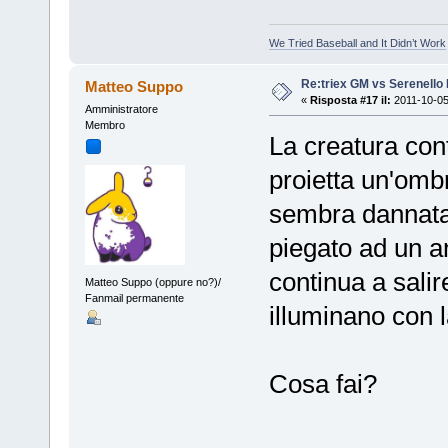
We Tried Baseball and It Didn’t Work
Re:triex GM vs Serenello 
Matteo Suppo
«
Risposta #17 il:
2011-10-05
Amministratore
Membro
La creatura cont
proietta un'ombr
sembra dannatam
piegato ad un a
continua a salir
Matteo Suppo (oppure no?)/
Fanmail permanente
illuminano con la
Cosa fai?