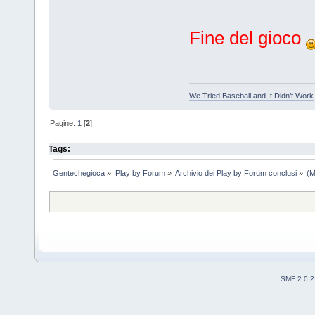
Fine del gioco
We Tried Baseball and It Didn’t Work
Pagine:
1
[
2
]
Tags:
Gentechegioca
»
Play by Forum
»
Archivio dei Play by Forum conclusi
»
(M
SMF 2.0.2