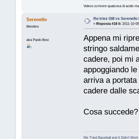
Volevo scrivere qualcosa di acido ma
Re:triex GM vs Serenello 
Serenello
«
Risposta #18 il:
2011-10-05
Membro
Appena mi ripr
aka Paolo Bosi
stringo saldamen
cadere, poi mi 
appoggiando le 
arriva a portata
cadere dalle sc
Cosa succede?
We Tried Baseball and It Didn’t Work