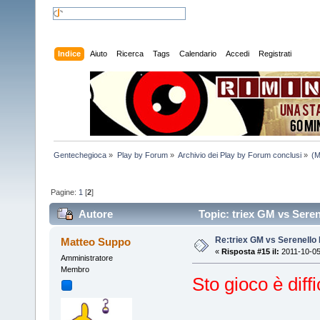
Indice
Aiuto
Ricerca
Tags
Calendario
Accedi
Registrati
Gentechegioca
»
Play by Forum
»
Archivio dei Play by Forum conclusi
»
(M
Pagine:
1
[
2
]
Autore
Topic: triex GM vs Seren
Re:triex GM vs Serenello 
Matteo Suppo
«
Risposta #15 il:
2011-10-05
Amministratore
Membro
Sto gioco è diffi