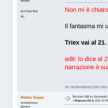
Membro
Non mi è chiaro 
aka Paolo Bosi
Il fantasma mi 
Triex vai al 21.
edit: lo dice al
narrazione è s
We Tried Baseball and It Didn’t Work
Re:triex GM vs Serenello 
Matteo Suppo
«
Risposta #21 il:
2011-10-05
Amministratore
Membro