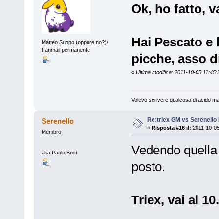
Ok, ho fatto, va
Hai Pescato e l
Matteo Suppo (oppure no?)/
Fanmail permanente
picche, asso d
«
Ultima modifica: 2011-10-05 11:45:2
Volevo scrivere qualcosa di acido ma
Re:triex GM vs Serenello 
Serenello
«
Risposta #16 il:
2011-10-05
Membro
Vedendo quella 
aka Paolo Bosi
posto.
Triex, vai al 10.