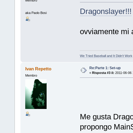
Membro
Dragonslayer!!!
aka Paolo Bosi
ovviamente mi a
We Tried Baseball and It Didn’t Work
Re:Parte 1: Set-up
Ivan Repetto
«
Risposta #3 il:
2011-06-06 
Membro
Me gusta Dragon
propongo MainS