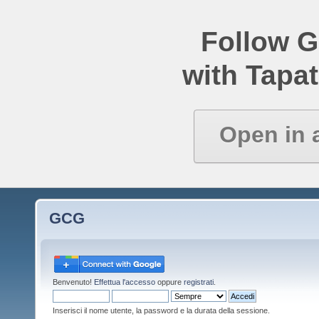
Follow 
with Tapat
Open in 
GCG
Benvenuto!
Effettua l'accesso
oppure
registrati
.
Inserisci il nome utente, la password e la durata della sessione.