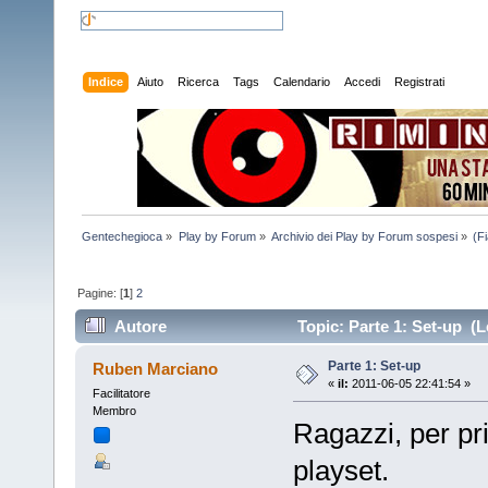
Indice
Aiuto
Ricerca
Tags
Calendario
Accedi
Registrati
Gentechegioca
»
Play by Forum
»
Archivio dei Play by Forum sospesi
»
(F
Pagine: [
1
]
2
Autore
Topic: Parte 1: Set-up (L
Parte 1: Set-up
Ruben Marciano
«
il:
2011-06-05 22:41:54 »
Facilitatore
Membro
Ragazzi, per p
playset.