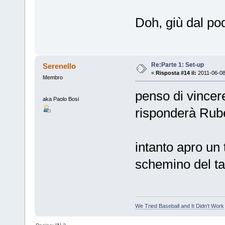
Doh, giù dal po
Re:Parte 1: Set-up
Serenello
«
Risposta #14 il:
2011-06-08
Membro
penso di vincer
aka Paolo Bosi
risponderà Rub
intanto apro un
schemino del tav
We Tried Baseball and It Didn’t Work