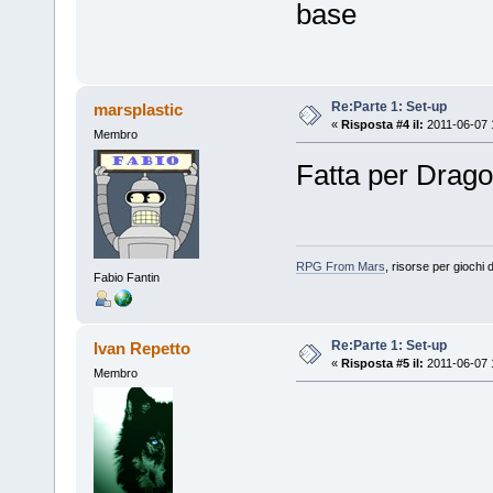
base
Re:Parte 1: Set-up
marsplastic
«
Risposta #4 il:
2011-06-07 
Membro
Fatta per Drag
RPG From Mars
, risorse per giochi d
Fabio Fantin
Re:Parte 1: Set-up
Ivan Repetto
«
Risposta #5 il:
2011-06-07 
Membro