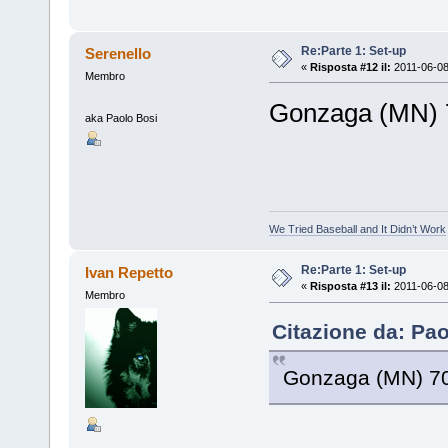
Re:Parte 1: Set-up
Serenello
«
Risposta #12 il:
2011-06-08
Membro
Gonzaga (MN) 
aka Paolo Bosi
We Tried Baseball and It Didn’t Work
Re:Parte 1: Set-up
Ivan Repetto
«
Risposta #13 il:
2011-06-08
Membro
Citazione da: Pao
Gonzaga (MN) 70