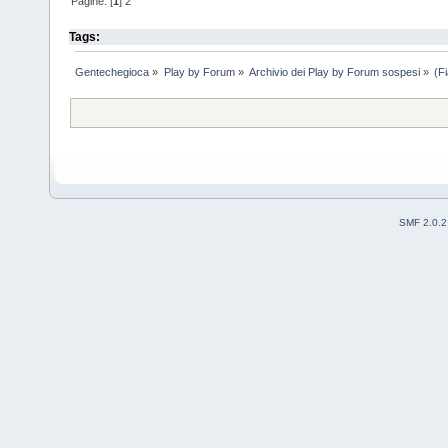
Pagine: [
1
]
2
Tags:
Gentechegioca
»
Play by Forum
»
Archivio dei Play by Forum sospesi
»
(F
SMF 2.0.2