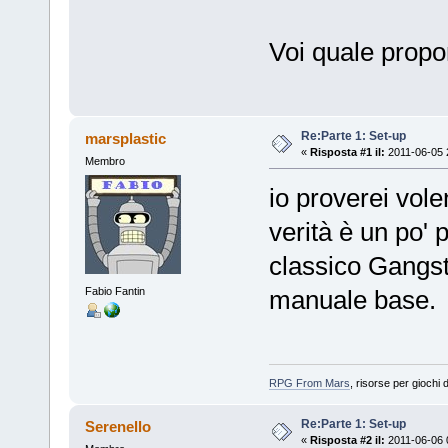
Voi quale prop
Re:Parte 1: Set-up
marsplastic
«
Risposta #1 il:
2011-06-05 
Membro
io proverei vole
verità è un po' 
classico Gangst
Fabio Fantin
manuale base.
RPG From Mars
, risorse per giochi d
Re:Parte 1: Set-up
Serenello
«
Risposta #2 il:
2011-06-06 