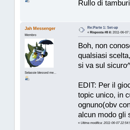
Rullo di tamburi..
Re:Parte 1: Set-up
Jah Messenger
«
Risposta #8 il:
2011-06-07 
Membro
Boh, non conos
qualsiasi scelta
si va sul sicuro
Selassie blessed me...
EDIT: Per il gio
topic unico, in 
ognuno(obv con c
alcun modo gli 
«
Ultima modifica: 2011-06-07 22:54:5