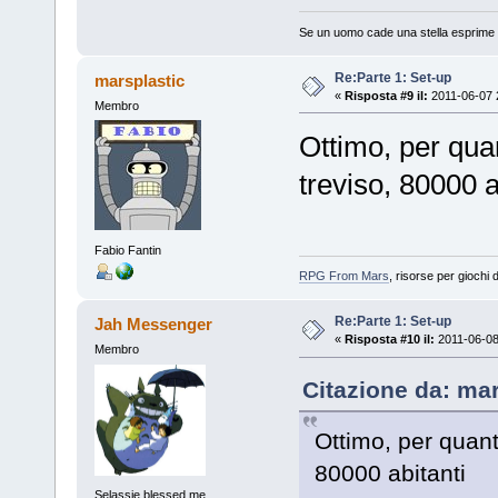
Se un uomo cade una stella esprime u
Re:Parte 1: Set-up
marsplastic
«
Risposta #9 il:
2011-06-07 
Membro
Ottimo, per quan
treviso, 80000 a
Fabio Fantin
RPG From Mars
, risorse per giochi d
Re:Parte 1: Set-up
Jah Messenger
«
Risposta #10 il:
2011-06-08
Membro
Citazione da: mar
Ottimo, per quanto
80000 abitanti
Selassie blessed me...