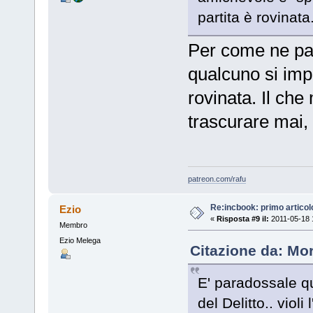
partita è rovinata
Per come ne par
qualcuno si im
rovinata. Il che
trascurare mai, 
patreon.com/rafu
Re:incbook: primo artico
Ezio
«
Risposta #9 il:
2011-05-18 
Membro
Ezio Melega
Citazione da: Mo
E' paradossale qu
del Delitto.. viol