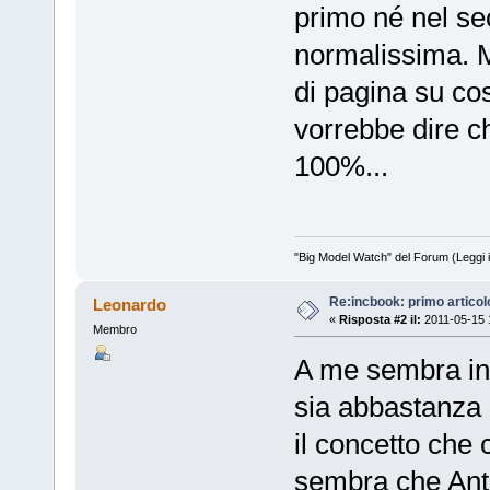
primo né nel se
normalissima. M
di pagina su co
vorrebbe dire c
100%...
"Big Model Watch" del Forum (Leggi 
Re:incbook: primo artico
Leonardo
«
Risposta #2 il:
2011-05-15 
Membro
A me sembra in
sia abbastanza 
il concetto che c
sembra che Anto