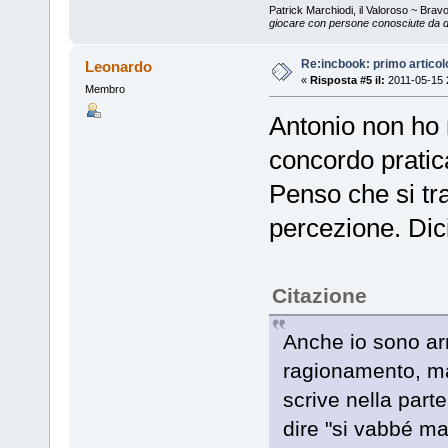
Patrick Marchiodi, il Valoroso ~ Bra
giocare con persone conosciute da du
Re:incbook: primo artico
Leonardo
«
Risposta #5 il:
2011-05-15 
Membro
Antonio non ho 
concordo pratic
Penso che si tra
percezione. Dici
Citazione
Anche io sono arr
ragionamento, ma
scrive nella part
dire "si vabbé ma