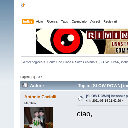
Indice
Aiuto
Ricerca
Tags
Calendario
Accedi
Registrati
Gentechegioca
»
Gente Che Gioca
»
Sotto il cofano
»
[SLOW DOWN] incboo
Pagine: [
1
]
2
3
4
Autore
Topic: [SLOW DOWN] incb
[SLOW DOWN] incbook: pr
Antonio Caciolli
«
il:
2011-05-14 21:42:26 »
Membro
ciao,