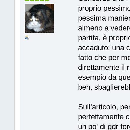
proprio pessim
pessima manier
almeno a vedere
partita, è propr
accaduto: una co
fatto che per m
direttamente il
esempio da quel
beh, sbagliereb
Sull'articolo, p
perfettamente co
un po' di gdr fo