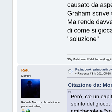
causato da aspet
Graham scrive s
Ma rende davve
di come si gioc
"soluzione"
"Big Model Watch" del Forum (Leggi 
Re:incbook: primo artico
Rafu
«
Risposta #8 il:
2011-05-18 
Membro
Citazione da: Mo
Però, c'è un cap
Raffaele Manzo - clicca le icone
spirito del gioco
per e-mail o blog
amichevole e "spo