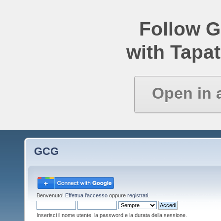
Follow 
with Tapat
Open in 
GCG
Benvenuto!
Effettua l'accesso
oppure
registrati
.
Inserisci il nome utente, la password e la durata della sessione.