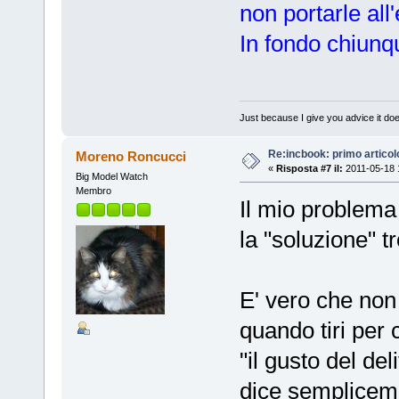
non portarle all
In fondo chiunq
Just because I give you advice it doe
Re:incbook: primo artico
Moreno Roncucci
«
Risposta #7 il:
2011-05-18 
Big Model Watch
Membro
Il mio problema
la "soluzione" t
E' vero che no
quando tiri per 
"il gusto del del
dice sempliceme