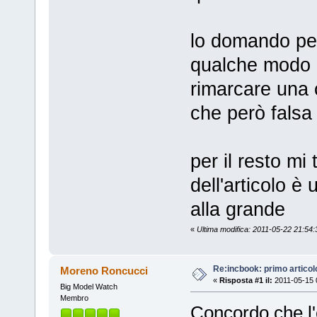
lo domando per
qualche modo B
rimarcare una
che però falsa 
per il resto mi
dell'articolo 
alla grande
«
Ultima modifica: 2011-05-22 21:54:3
Re:incbook: primo artico
Moreno Roncucci
«
Risposta #1 il:
2011-05-15 
Big Model Watch
Membro
Concordo che l'