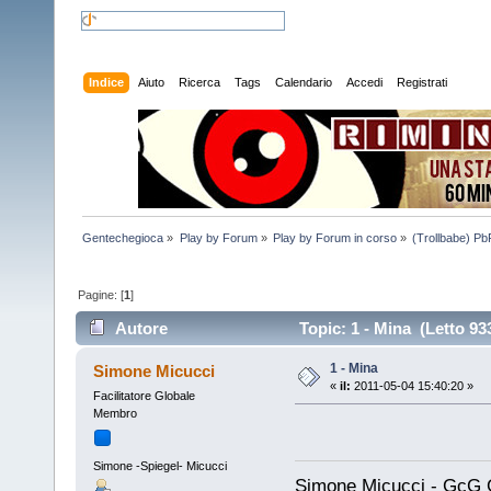
Indice
Aiuto
Ricerca
Tags
Calendario
Accedi
Registrati
Gentechegioca
»
Play by Forum
»
Play by Forum in corso
»
(Trollbabe) Pb
Pagine: [
1
]
Autore
Topic: 1 - Mina (Letto 933
1 - Mina
Simone Micucci
«
il:
2011-05-04 15:40:20 »
Facilitatore Globale
Membro
Simone -Spiegel- Micucci
Simone Micucci - GcG Glo