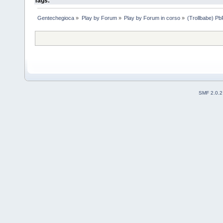
Tags:
Gentechegioca
»
Play by Forum
»
Play by Forum in corso
»
(Trollbabe) Pb
SMF 2.0.2