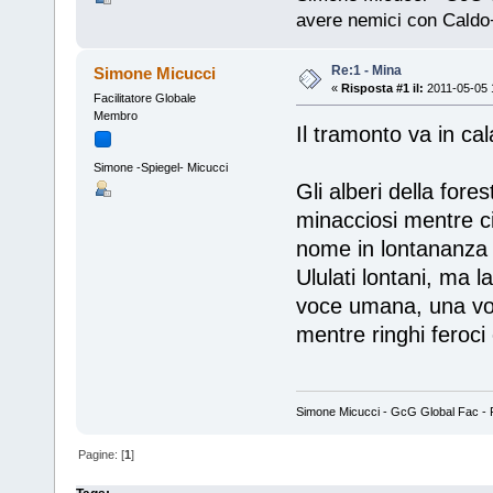
avere nemici con Caldo
Re:1 - Mina
Simone Micucci
«
Risposta #1 il:
2011-05-05 
Facilitatore Globale
Membro
Il tramonto va in cal
Simone -Spiegel- Micucci
Gli alberi della fore
minacciosi mentre ci
nome in lontananza in
Ululati lontani, ma la
voce umana, una voc
mentre ringhi feroci
Simone Micucci - GcG Global Fac - Fan
Pagine: [
1
]