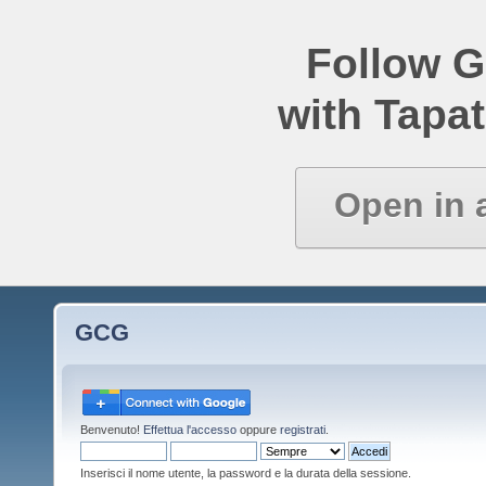
Follow 
with Tapat
Open in 
GCG
Benvenuto!
Effettua l'accesso
oppure
registrati
.
Inserisci il nome utente, la password e la durata della sessione.