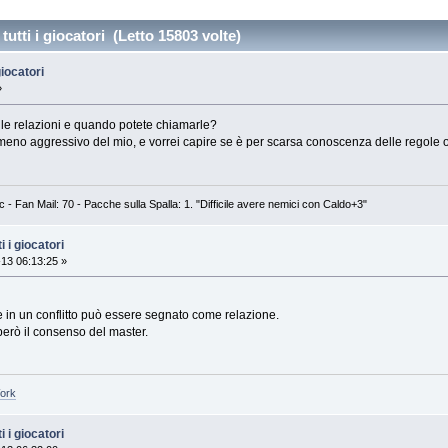
tti i giocatori (Letto 15803 volte)
iocatori
»
 le relazioni e quando potete chiamarle?
meno aggressivo del mio, e vorrei capire se è per scarsa conoscenza delle regole o 
 Fan Mail: 70 - Pacche sulla Spalla: 1. "Difficile avere nemici con Caldo+3"
 i giocatori
13 06:13:25 »
 in un conflitto può essere segnato come relazione.
erò il consenso del master.
Work
 i giocatori