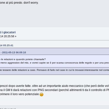
ne al più presto. don't worry.
 i giocatori
14 20:25:58 »
-14 05:25:41
 - 2011-05-13 06:09:10
 le relazioni e quando potete chiamarle?
 meno aggressivo del mio, e vorrei capire se è per scarsa conoscenza delle regole o per una precis
 tessere delle relazioni a caso. Pensavo di farlo nel caso in cui lo trovassi interessante nel conte
prezzi dopo averle fatte. oltre ad un importante aiuto meccanico (che però delle vol
a il GM ti darà relazioni con PNG secondari (perché altrimenti ti da il controllo di 
rimere il loro vero potenziale