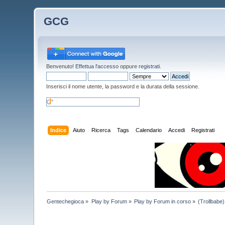
GCG
Benvenuto!
Effettua l'accesso
oppure
registrati
.
Inserisci il nome utente, la password e la durata della sessione.
Indice
Aiuto
Ricerca
Tags
Calendario
Accedi
Registrati
Gentechegioca
»
Play by Forum
»
Play by Forum in corso
»
(Trollbabe