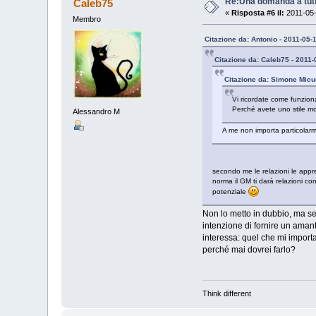
Re:Una domanda a tutti
Caleb75
«
Risposta #6 il:
2011-05-
Membro
Citazione da: Antonio - 2011-05-
Citazione da: Caleb75 - 2011-
Citazione da: Simone Micu
Vi ricordate come funzion
Perché avete uno stile mo
Alessandro M
A me non importa particolarme
secondo me le relazioni le appre
norma il GM ti darà relazioni co
potenziale
Non lo metto in dubbio, ma se
intenzione di fornire un aman
interessa: quel che mi importa
perché mai dovrei farlo?
Think different