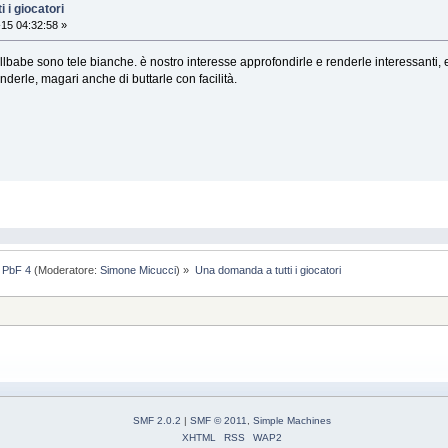
 i giocatori
15 04:32:58 »
llbabe sono tele bianche. è nostro interesse approfondirle e renderle interessanti, e 
derle, magari anche di buttarle con facilità.
) PbF 4
(Moderatore:
Simone Micucci
) »
Una domanda a tutti i giocatori
SMF 2.0.2
|
SMF © 2011
,
Simple Machines
XHTML
RSS
WAP2