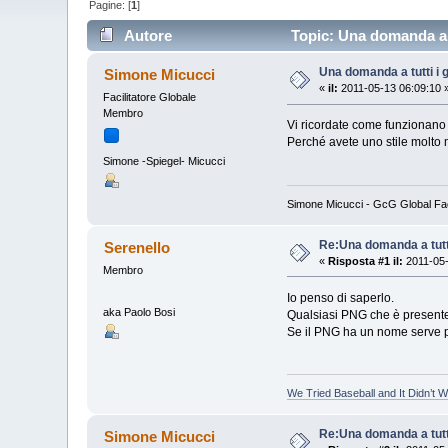
Pagine: [
1
]
Autore
Topic: Una domanda a tu
Una domanda a tutti i g
Simone Micucci
«
il:
2011-05-13 06:09:10 
Facilitatore Globale
Membro
Vi ricordate come funzionano
Perché avete uno stile molto 
Simone -Spiegel- Micucci
Simone Micucci - GcG Global Fac -
Re:Una domanda a tutti
Serenello
«
Risposta #1 il:
2011-05-
Membro
Io penso di saperlo.
aka Paolo Bosi
Qualsiasi PNG che è presente
Se il PNG ha un nome serve p
We Tried Baseball and It Didn’t 
Re:Una domanda a tutti
Simone Micucci