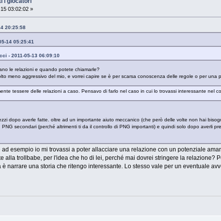
 i giocatori
15 03:02:02 »
14 20:25:58
05-14 05:25:41
cci - 2011-05-13 06:09:10
ano le relazioni e quando potete chiamarle?
lto meno aggressivo del mio, e vorrei capire se è per scarsa conoscenza delle regole o per una pre
nte tessere delle relazioni a caso. Pensavo di farlo nel caso in cui lo trovassi interessante nel co
zzi dopo averle fatte. oltre ad un importante aiuto meccanico (che però delle volte non hai bisogn
n PNG secondari (perché altrimenti ti da il controllo di PNG importanti) e quindi solo dopo averli pr
 ad esempio io mi trovassi a poter allacciare una relazione con un potenziale ama
te alla trollbabe, per l'idea che ho di lei, perché mai dovrei stringere la relazio
 è narrare una storia che ritengo interessante. Lo stesso vale per un eventuale avve