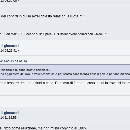
13 06:32:00 »
 dei conflitti in cui io avrei chiesto relazioni a ruota! ^_^
 Fan Mail: 70 - Pacche sulla Spalla: 1. "Difficile avere nemici con Caldo+3"
 i giocatori
14 05:25:41 »
2011-05-13 06:09:10
 relazioni e quando potete chiamarle?
no aggressivo del mio, e vorrei capire se è per scarsa conoscenza delle regole o per una precisa s
te tessere delle relazioni a caso. Pensavo di farlo nel caso in cui lo trovassi inter
 i giocatori
14 11:52:55 »
 l tizio come relazione, ma non mi ha convinto al 100%.