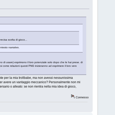
cisa scelta di gioco...
ntesto narrativo.
o di usare) esprimono il loro potenziale solo dopo che le hai prese. di
esi come relazioni questi PNG inizieranno ad esprimere il loro vero
nte per la mia trollbabe, ma non avessi nessunissima
ne? Per avere un vantaggio meccanico? Personalmente non mi
rsario o alleato: se non rientra nella mia idea di gioco,
Connesso