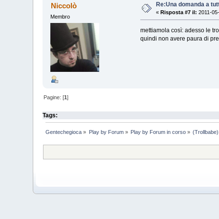
Re:Una domanda a tutti
Niccolò
«
Risposta #7 il:
2011-05-
Membro
mettiamola così: adesso le tro
quindi non avere paura di pren
Pagine: [
1
]
Tags:
Gentechegioca
»
Play by Forum
»
Play by Forum in corso
»
(Trollbabe