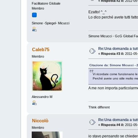
«
Risposta #2 il:
2011-05-
Facilitatore Globale
Membro
Ezatto! ^_^
Lo dico perché avete tutti fatto
Simone -Spiegel- Micucci
Simone Micucci - GcG Global Fac -
Re:Una domanda a tutti
Caleb75
«
Risposta #3 il:
2011-05-
Membro
Citazione da: Simone Micucci - 
Vi ricordate come funzionano le
Perché avete uno stile molto me
A me non importa particolarmen
Alessandro M
Think different
Re:Una domanda a tutti
Niccolò
«
Risposta #4 il:
2011-05-
Membro
io stavo
pensando
se chiedere