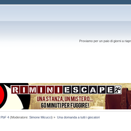
Proviamo per un paio di giorni a riapr
) PbF 4
(Moderatore:
Simone Micucci
) »
Una domanda a tutti i giocatori