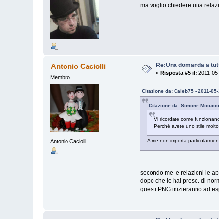
ma voglio chiedere una relazio
Re:Una domanda a tutti
Antonio Caciolli
«
Risposta #5 il:
2011-05-
Membro
Citazione da: Caleb75 - 2011-05
Citazione da: Simone Micucci
Vi ricordate come funzionano
Perché avete uno stile molto
A me non importa particolarmente
Antonio Caciolli
secondo me le relazioni le ap
dopo che le hai prese. di norm
questi PNG inizieranno ad esp