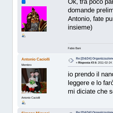
Ok, tra poco pa
domande prelimin
Antonio, fate p
insieme)
Fabio Bani
Re:[D&D4] Organizzazion
Antonio Caciolli
«
Risposta #3 il:
2011-02-24 
Membro
io prendo il nan
leggere e lo fa
mi diciate che 
Antonio Caciolli
Re:[D&D4] Organizzazion