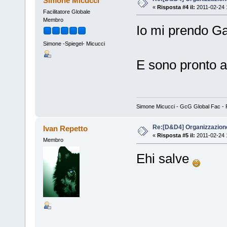
Simone Micucci
«
Risposta #4 il:
2011-02-24 
Facilitatore Globale
Membro
Io mi prendo Ga
Simone -Spiegel- Micucci
E sono pronto a
Simone Micucci - GcG Global Fac - Fan
Re:[D&D4] Organizzazion
Ivan Repetto
«
Risposta #5 il:
2011-02-24 
Membro
Ehi salve