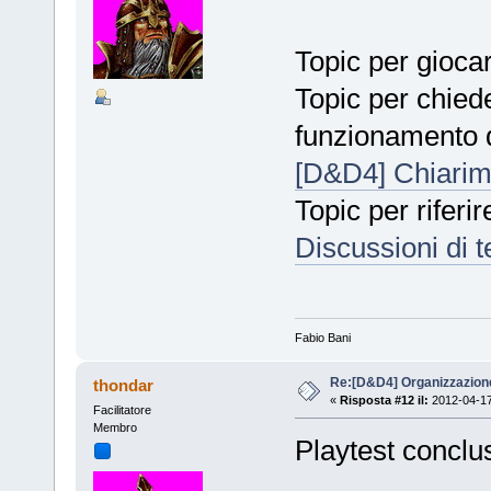
Topic per gioca
Topic per chiede
funzionamento di
[D&D4] Chiarime
Topic per riferire
Discussioni di t
Fabio Bani
Re:[D&D4] Organizzazione 
thondar
«
Risposta #12 il:
2012-04-17
Facilitatore
Membro
Playtest concluso