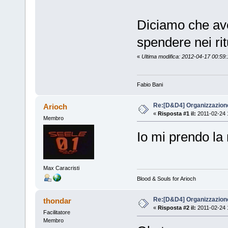
Diciamo che ave
spendere nei rit
«
Ultima modifica: 2012-04-17 00:59:
Fabio Bani
Re:[D&D4] Organizzazion
Arioch
«
Risposta #1 il:
2011-02-24 
Membro
Io mi prendo la
Max Caracristi
Blood & Souls for Arioch
Re:[D&D4] Organizzazion
thondar
«
Risposta #2 il:
2011-02-24 
Facilitatore
Membro