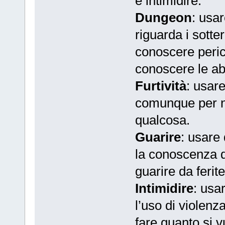
e intimidire.
Dungeon
: usar
riguarda i sotter
conoscere peric
conoscere le ab
Furtività
: usar
comunque per n
qualcosa.
Guarire
: usare 
la conoscenza de
guarire da ferite
Intimidire
: usa
l’uso di violenz
fare quanto si v