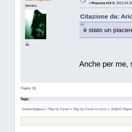
«
Risposta #14 il:
2012-04-20
Membro
Citazione da: Ari
è stato un piacer
Anche per me, s
Pagine: [
1
]
Tags:
Gentechegioca
»
Play by Forum
»
Play by Forum in corso
»
(D&D4) Playtes