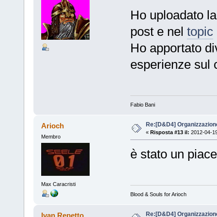
Ho uploadato la
post e nel
topic
Ho apportato di
esperienze sul
Fabio Bani
Re:[D&D4] Organizzazione 
Arioch
«
Risposta #13 il:
2012-04-19
Membro
è stato un piac
Max Caracristi
Blood & Souls for Arioch
Re:[D&D4] Organizzazione 
Ivan Repetto