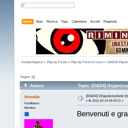
Indice
Aiuto
Ricerca
Tags
Calendario
Accedi
Registrati
Gentechegioca
»
Play by Forum
»
Play by Forum in corso
»
(D&D4) Playtes
Pagine: [
1
]
Autore
Topic: [D&D4] Organizzazi
[D&D4] Organizzazione (is
thondar
«
il:
2011-02-24 09:43:21 »
Facilitatore
Membro
Benvenuti e gra