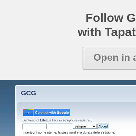
Follow 
with Tapat
Open in 
GCG
Benvenuto!
Effettua l'accesso
oppure
registrati
.
Inserisci il nome utente, la password e la durata della sessione.