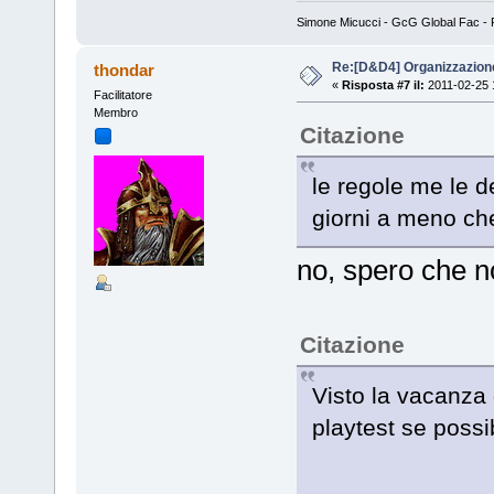
Simone Micucci - GcG Global Fac - Fan
Re:[D&D4] Organizzazion
thondar
«
Risposta #7 il:
2011-02-25 
Facilitatore
Membro
Citazione
le regole me le d
giorni a meno ch
no, spero che 
Citazione
Visto la vacanza d
playtest se possi