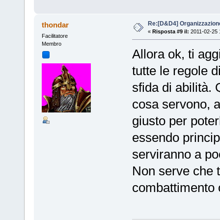
Re:[D&D4] Organizzazion
thondar
«
Risposta #9 il:
2011-02-25 
Facilitatore
Membro
Allora ok, ti a
tutte le regole
sfida di abilità.
cosa servono, av
giusto per poter
essendo princi
serviranno a po
Non serve che 
combattimento o