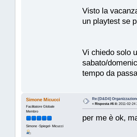
Visto la vacanza
un playtest se p
Vi chiedo solo u
sabato/domenica
tempo da passar
Re:[D&D4] Organizzazion
Simone Micucci
«
Risposta #6 il:
2011-02-24 
Facilitatore Globale
Membro
per me è ok, ma
Simone -Spiegel- Micucci