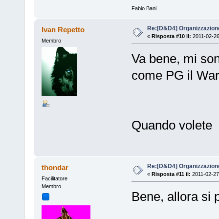
Fabio Bani
Re:[D&D4] Organizzazion
Ivan Repetto
«
Risposta #10 il:
2011-02-26
Membro
Va bene, mi son 
come PG il War
Quando volete
Re:[D&D4] Organizzazion
thondar
«
Risposta #11 il:
2011-02-27
Facilitatore
Membro
Bene, allora si 