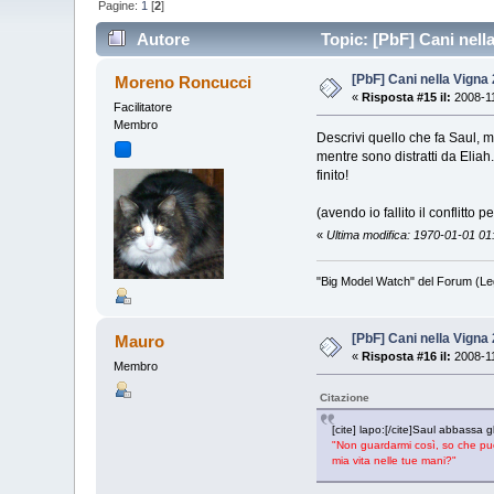
Pagine:
1
[
2
]
Autore
Topic: [PbF] Cani nella
[PbF] Cani nella Vigna 
Moreno Roncucci
«
Risposta #15 il:
2008-11
Facilitatore
Membro
Descrivi quello che fa Saul, m
mentre sono distratti da Eliah. 
finito!
(avendo io fallito il conflitt
«
Ultima modifica: 1970-01-01 0
"Big Model Watch" del Forum (Le
[PbF] Cani nella Vigna 
Mauro
«
Risposta #16 il:
2008-11
Membro
Citazione
[cite] lapo:[/cite]Saul abbassa
"Non guardarmi così, so che può
mia vita nelle tue mani?"