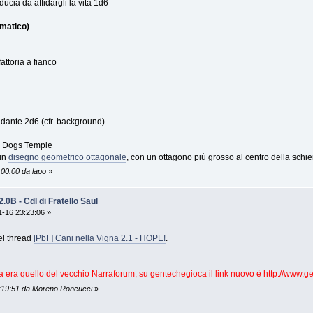
cia da affidargli la vita 1d6
omatico)
attoria a fianco
ndante 2d6 (cfr. background)
 a Dogs Temple
 un
disegno geometrico ottagonale
, con un ottagono più grosso al centro della schi
:00:00 da lapo
»
2.0B - CdI di Fratello Saul
-16 23:23:06 »
el thread
[PbF] Cani nella Vigna 2.1 - HOPE!
.
pra era quello del vecchio Narraforum, su gentechegioca il link nuovo è
http://www.ge
3:19:51 da Moreno Roncucci
»