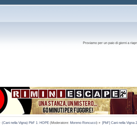
Proviamo per un paio di giorni a riapr
»
(Cani nella Vigna) PbF 1: HOPE
(Moderatore:
Moreno Roncucci
) »
[PbF] Cani nella Vigna 2