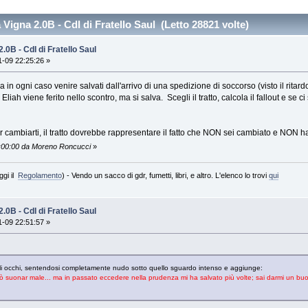
 Vigna 2.0B - CdI di Fratello Saul (Letto 28821 volte)
2.0B - CdI di Fratello Saul
-09 22:25:26 »
a in ogni caso venire salvati dall'arrivo di una spedizione di soccorso (visto il rita
Eliah viene ferito nello scontro, ma si salva. Scegli il tratto, calcola il fallout e se 
o per cambiarti, il tratto dovrebbe rappresentare il fatto che NON sei cambiato e NON h
1:00:00 da Moreno Roncucci
»
ggi il
Regolamento
) - Vendo un sacco di gdr, fumetti, libri, e altro. L'elenco lo trovi
qui
2.0B - CdI di Fratello Saul
-09 22:51:57 »
 gli occhi, sentendosi completamente nudo sotto quello sguardo intenso e aggiunge:
 suonar male... ma in passato eccedere nella prudenza mi ha salvato più volte; sai darmi un buon