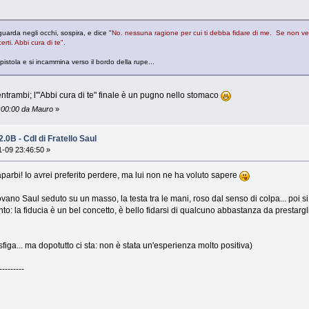
guarda negli occhi, sospira, e dice "
No. nessuna ragione per cui ti debba fidare di me. Se non vedi
rti. Abbi cura di te"
.
istola e si incammina verso il bordo della rupe...
ntrambi; l'"Abbi cura di te" finale è un pugno nello stomaco
1:00:00 da Mauro
»
2.0B - CdI di Fratello Saul
-09 23:46:50 »
arbi! Io avrei preferito perdere, ma lui non ne ha voluto sapere
vano Saul seduto su un masso, la testa tra le mani, roso dal senso di colpa... poi si 
to: la fiducia è un bel concetto, è bello fidarsi di qualcuno abbastanza da prestar
figa... ma dopotutto ci sta: non è stata un'esperienza molto positiva)
---------