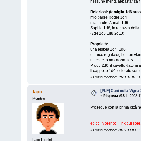
nessuno merita abbastanza fidu
Relazioni: (famiglia 1d6 aut
mio padre Roger 2d4
mia madre Annah 1d6
Sophia 1d8, la ragazza della f
(2d4 2d6 1d8 2d10)
Proprietà:
una pistola 1d4+1d6
un arco regalatogli da un via
un coltello da caccia 1d6
Proud 2d6, il cavallo datomi
il cappotto 1d6: colorato con
«
Ultima modifica: 1970-01-01 01
[PbF] Cani nella Vigna 
lapo
«
Risposta #18 il:
2008-11
Membro
Prosegue con la prima città n
-----------------
edit di Moreno: il link qui so
«
Ultima modifica: 2016-09-03 0
Lapo Luchini