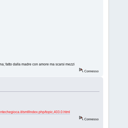
ena; fatto dalla madre con amore ma scarsi mezzi
Connesso
ntechegioca.it/smf/index.php/topic,403.0.html
Connesso