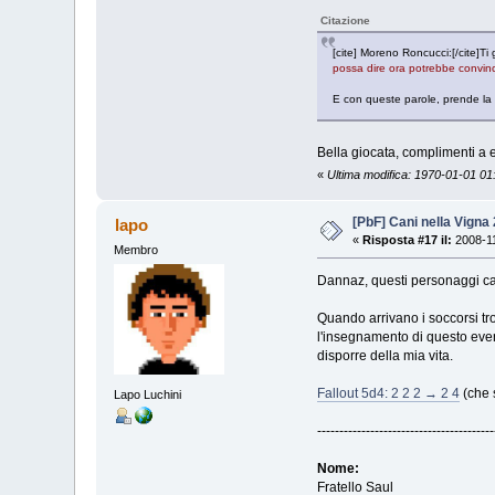
Citazione
[cite] Moreno Roncucci:[/cite]Ti 
possa dire ora potrebbe convince
E con queste parole, prende la p
Bella giocata, complimenti a e
«
Ultima modifica: 1970-01-01 0
[PbF] Cani nella Vigna 
lapo
«
Risposta #17 il:
2008-11
Membro
Dannaz, questi personaggi cap
Quando arrivano i soccorsi tro
l'insegnamento di questo even
disporre della mia vita.
Fallout 5d4: 2 2 2 → 2 4
(che s
Lapo Luchini
----------------------------------------
Nome:
Fratello Saul