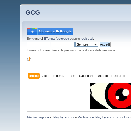
GCG
Benvenuto!
Effettua l'accesso
oppure
registrati
.
Inserisci il nome utente, la password e la durata della sessione.
Indice
Aiuto
Ricerca
Tags
Calendario
Accedi
Registrati
Gentechegioca
»
Play by Forum
»
Archivio dei Play by Forum conclusi