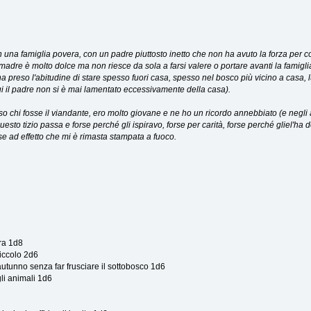
in una famiglia povera, con un padre piuttosto inetto che non ha avuto la forza per
 madre è molto dolce ma non riesce da sola a farsi valere o portare avanti la famiglia
 preso l'abitudine di stare spesso fuori casa, spesso nel bosco più vicino a casa, l
ui il padre non si è mai lamentato eccessivamente della casa).
 so chi fosse il viandante, ero molto giovane e ne ho un ricordo annebbiato (e negli 
questo tizio passa e forse perché gli ispiravo, forse per carità, forse perché gliel'ha
se ad effetto che mi è rimasta stampata a fuoco.
ra 1d8
piccolo 2d6
autunno senza far frusciare il sottobosco 1d6
li animali 1d6