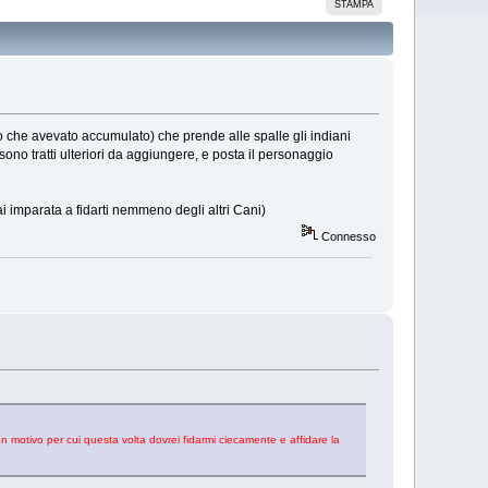
STAMPA
rdo che avevato accumulato) che prende alle spalle gli indiani
ci sono tratti ulteriori da aggiungere, e posta il personaggio
ai imparata a fidarti nemmeno degli altri Cani)
Connesso
 motivo per cui questa volta dovrei fidarmi ciecamente e affidare la