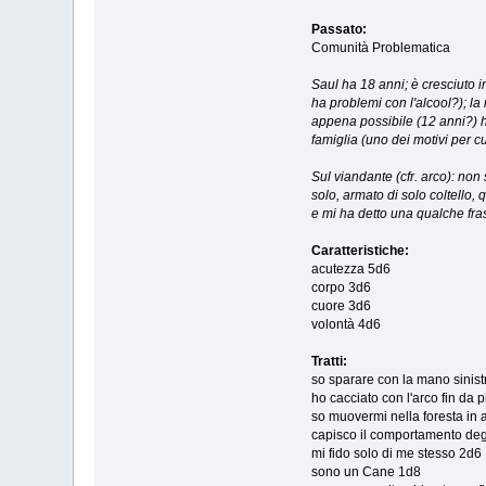
Passato:
Comunità Problematica
Saul ha 18 anni; è cresciuto 
ha problemi con l'alcool?); la
appena possibile (12 anni?) ha
famiglia (uno dei motivi per c
Sul viandante (cfr. arco): non
solo, armato di solo coltello, 
e mi ha detto una qualche fra
Caratteristiche:
acutezza 5d6
corpo 3d6
cuore 3d6
volontà 4d6
Tratti:
so sparare con la mano sinist
ho cacciato con l'arco fin da 
so muovermi nella foresta in 
capisco il comportamento deg
mi fido solo di me stesso 2d6
sono un Cane 1d8