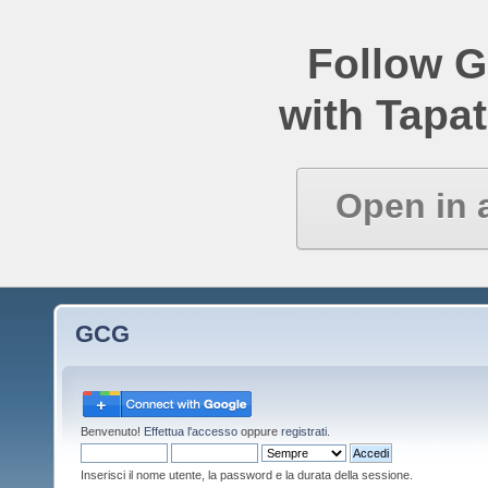
Follow 
with Tapat
Open in 
GCG
Benvenuto!
Effettua l'accesso
oppure
registrati
.
Inserisci il nome utente, la password e la durata della sessione.