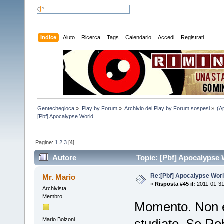
Indice
Aiuto
Ricerca
Tags
Calendario
Accedi
Registrati
Gentechegioca
»
Play by Forum
»
Archivio dei Play by Forum sospesi
»
(A
[Pbf] Apocalypse World
Pagine:
1
2
3
[
4
]
Autore
Topic: [Pbf] Apocalypse 
Re:[Pbf] Apocalypse Wor
Mr. Mario
«
Risposta #45 il:
2011-01-31
Archivista
Membro
Momento. Non è
Mario Bolzoni