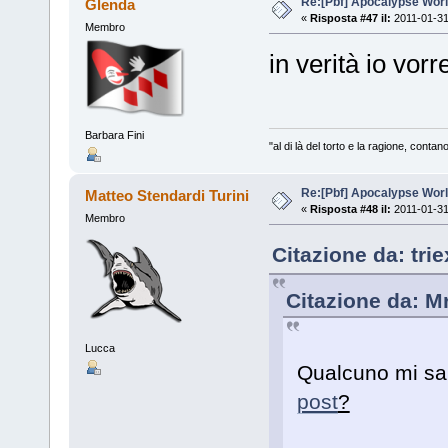
Re:[Pbf] Apocalypse Wor
Glenda
«
Risposta #47 il:
2011-01-31
Membro
in verità io vorr
Barbara Fini
"al di là del torto e la ragione, conta
Re:[Pbf] Apocalypse Wor
Matteo Stendardi Turini
«
Risposta #48 il:
2011-01-31
Membro
Citazione da: tri
Citazione da: Mr
Lucca
Qualcuno mi sa 
post
?