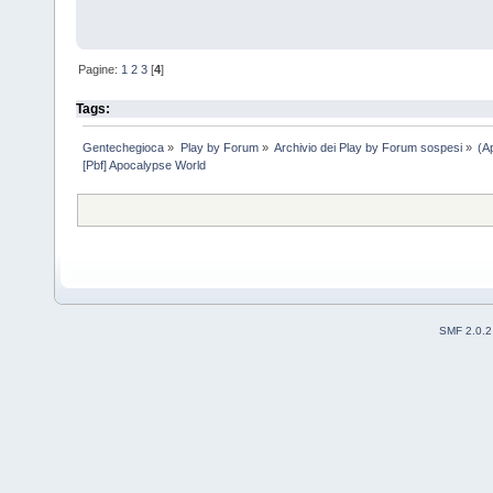
Pagine:
1
2
3
[
4
]
Tags:
Gentechegioca
»
Play by Forum
»
Archivio dei Play by Forum sospesi
»
(A
[Pbf] Apocalypse World
SMF 2.0.2