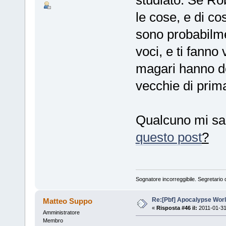
studiato. Se Ro
le cose, e di co
sono probabilm
voci, e ti fann
magari hanno del
vecchie di prima
Qualcuno mi sa 
questo post
?
Sognatore incorreggibile. Segretario d
Re:[Pbf] Apocalypse Wor
Matteo Suppo
«
Risposta #46 il:
2011-01-31
Amministratore
Membro