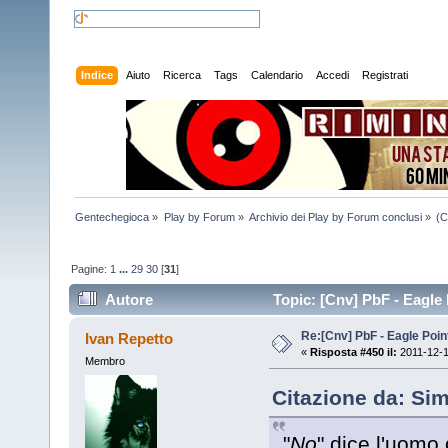
Indice
Aiuto
Ricerca
Tags
Calendario
Accedi
Registrati
Gentechegioca
»
Play by Forum
»
Archivio dei Play by Forum conclusi
»
(C
Pagine:
1
...
29
30
[
31
]
Autore
Topic: [Cnv] PbF - Eagle 
Re:[Cnv] PbF - Eagle Poin
Ivan Repetto
«
Risposta #450 il:
2011-12-1
Membro
Citazione da: Si
"
No
" dice l'uomo