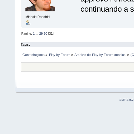
continuando a se
Michele Ronchini
Pagine:
1
...
29
30
[
31
]
Tags:
Gentechegioca
»
Play by Forum
»
Archivio dei Play by Forum conclusi
»
(C
SMF 2.0.2