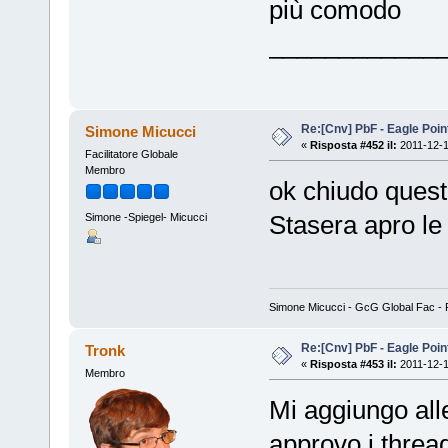
più comodo
____________
Re:[Cnv] PbF - Eagle Poin
Simone Micucci
«
Risposta #452 il:
2011-12-1
Facilitatore Globale
Membro
ok chiudo quest
Stasera apro le
Simone -Spiegel- Micucci
Simone Micucci - GcG Global Fac - Fan
Re:[Cnv] PbF - Eagle Poin
Tronk
«
Risposta #453 il:
2011-12-1
Membro
Mi aggiungo all
approvo i threa