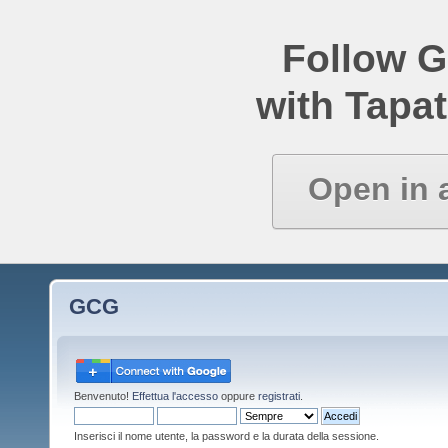
Follow 
with Tapat
Open in 
GCG
Benvenuto!
Effettua l'accesso
oppure
registrati
.
Inserisci il nome utente, la password e la durata della sessione.