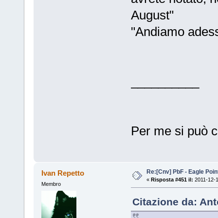
August"
"Andiamo ades
__________
Per me si può c
Re:[Cnv] PbF - Eagle Poin
Ivan Repetto
«
Risposta #451 il:
2011-12-1
Membro
Citazione da: Ant