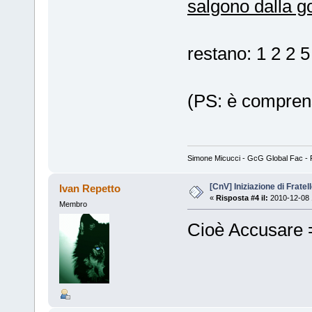
salgono dalla g
restano: 1 2 2 5
(PS: è comprens
Simone Micucci - GcG Global Fac - Fan
[CnV] Iniziazione di Fratel
Ivan Repetto
«
Risposta #4 il:
2010-12-08 
Membro
Cioè Accusare 