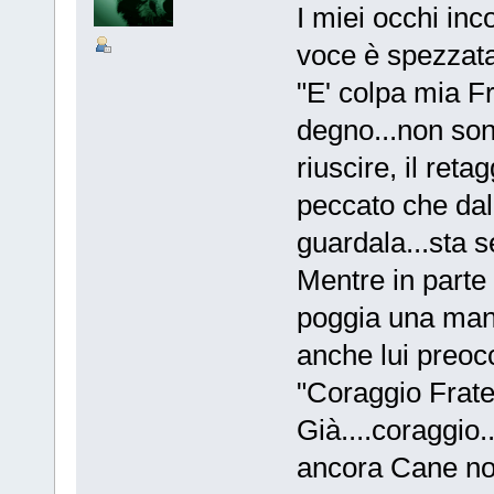
I miei occhi inc
voce è spezzata
"E' colpa mia Fr
degno...non so
riuscire, il ret
peccato che da
guardala...sta 
Mentre in parte
poggia una man
anche lui preoc
"Coraggio Frate
Già....coraggio.
ancora Cane non