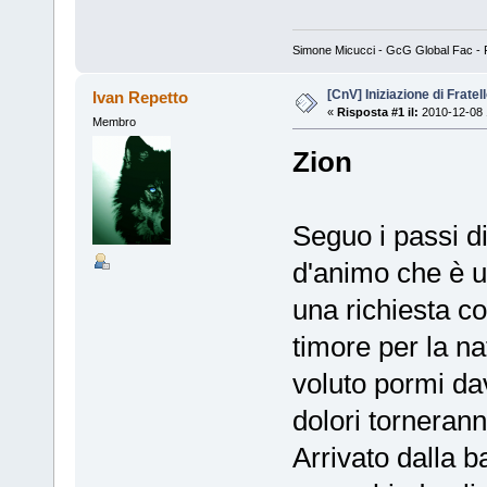
Simone Micucci - GcG Global Fac - Fan
[CnV] Iniziazione di Fratel
Ivan Repetto
«
Risposta #1 il:
2010-12-08 
Membro
Zion
Seguo i passi d
d'animo che è un
una richiesta co
timore per la na
voluto pormi dav
dolori tornerann
Arrivato dalla b