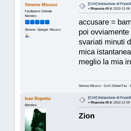
[CnV] Iniziazione di Fratel
Simone Micucci
«
Risposta #5 il:
2010-12-08 
Facilitatore Globale
Membro
accusare = bam
poi ovviamente 
Simone -Spiegel- Micucci
svariati minuti 
mica istantanea..
meglio la mia i
Simone Micucci - GcG Global Fac - Fan
[CnV] Iniziazione di Fratel
Ivan Repetto
«
Risposta #6 il:
2010-12-09 
Membro
Zion