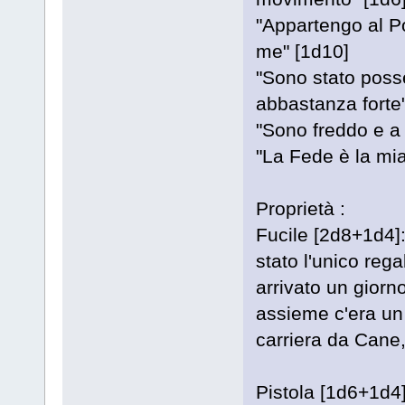
"Appartengo al Po
me" [1d10]
"Sono stato poss
abbastanza forte"
"Sono freddo e a 
"La Fede è la mi
Proprietà :
Fucile [2d8+1d4]:
stato l'unico reg
arrivato un giorn
assieme c'era un 
carriera da Cane,
Pistola [1d6+1d4]