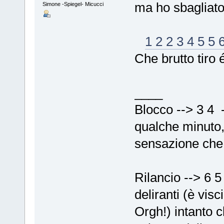
ma ho sbagliato
Simone -Spiegel- Micucci
1 2 2 3 4 5 5 
Che brutto tiro 
____
Blocco --> 3 4 -
qualche minuto, 
sensazione che 
Rilancio --> 6 5
deliranti (è vis
Orgh!) intanto 