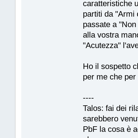
caratteristiche 
partiti da "Armi
passate a "Non 
alla vostra mano
"Acutezza" l'av
Ho il sospetto c
per me che per 
----
Talos: fai dei r
sarebbero venuti
PbF la cosa è a