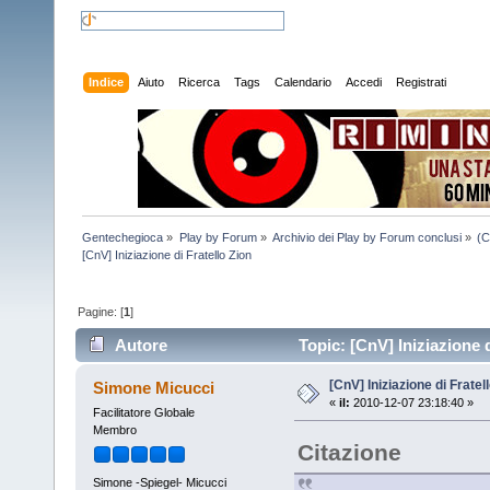
Indice
Aiuto
Ricerca
Tags
Calendario
Accedi
Registrati
Gentechegioca
»
Play by Forum
»
Archivio dei Play by Forum conclusi
»
(C
[CnV] Iniziazione di Fratello Zion
Pagine: [
1
]
Autore
Topic: [CnV] Iniziazione d
[CnV] Iniziazione di Fratel
Simone Micucci
«
il:
2010-12-07 23:18:40 »
Facilitatore Globale
Membro
Citazione
Simone -Spiegel- Micucci