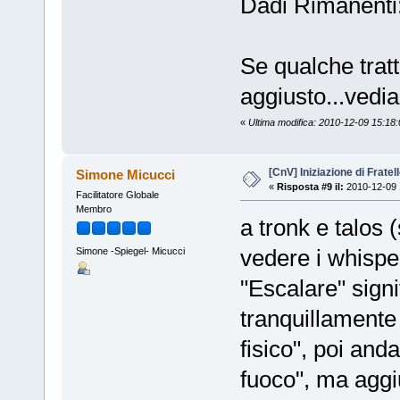
Dadi Rimanenti:
Se qualche tra
aggiusto...vedi
«
Ultima modifica: 2010-12-09 15:18:
[CnV] Iniziazione di Fratel
Simone Micucci
«
Risposta #9 il:
2010-12-09 
Facilitatore Globale
Membro
a tronk e talos (
vedere i whispe
Simone -Spiegel- Micucci
"Escalare" sign
tranquillamente
fisico", poi anda
fuoco", ma aggi