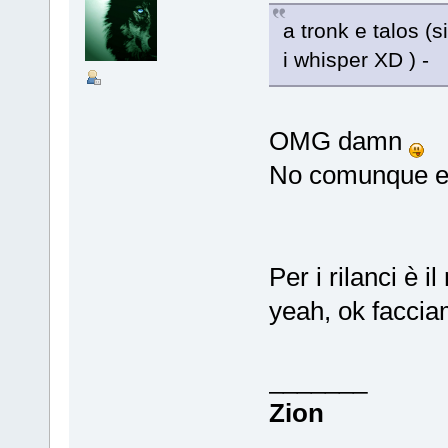
a tronk e talos (s
i whisper XD ) -
OMG damn
No comunque era
Per i rilanci è 
yeah, ok facciam
_______
Zion