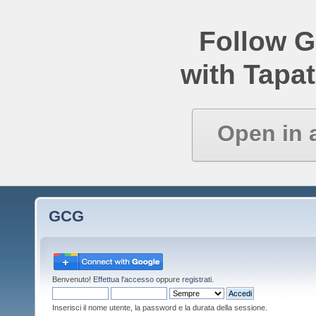
Follow 
with Tapat
Open in 
GCG
Benvenuto!
Effettua l'accesso
oppure
registrati
.
Inserisci il nome utente, la password e la durata della sessione.