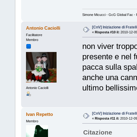
Simone Micucci - GcG Global Fac - Fan
[CnV] Iniziazione di Fratel
Antonio Caciolli
«
Risposta #10 il:
2010-12-09
Facilitatore
Membro
non viver troppo
presente e nel 
pacca sulla spa
anche una canna
ultimo bellissim
Antonio Caciolli
[CnV] Iniziazione di Fratel
Ivan Repetto
«
Risposta #11 il:
2010-12-09
Membro
Citazione