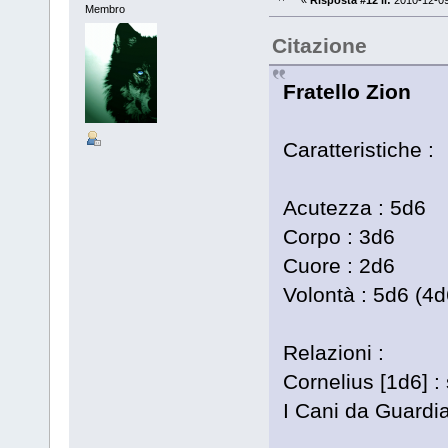
«
Risposta #12 il:
2010-12-09
Membro
Citazione
Fratello Zion
Caratteristiche :
Acutezza : 5d6
Corpo : 3d6
Cuore : 2d6
Volontà : 5d6 (4d6
Relazioni :
Cornelius [1d6] :
I Cani da Guardia